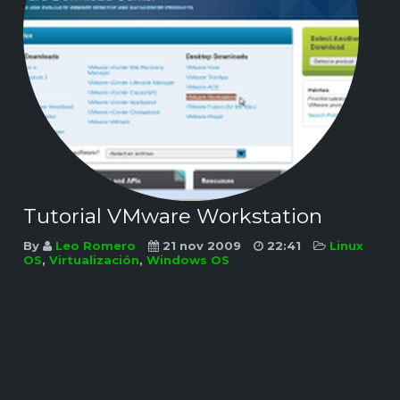
Tutorial VMware Workstation
By
Leo Romero
21 nov 2009
22:41
Linux
OS
,
Virtualización
,
Windows OS