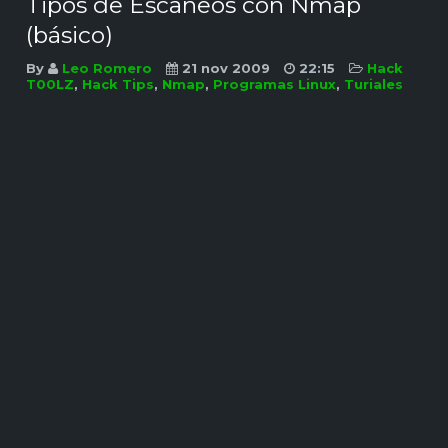
Tipos de Escaneos con Nmap
(básico)
By
Leo Romero
21 nov 2009
22:15
Hack
T00LZ
,
Hack Tips
,
Nmap
,
Programas Linux
,
Turiales