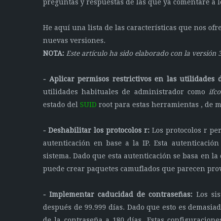
preguntas y respuestas de las que ya comentaré a lo
He aquí una lista de las características que nos of
nuevas versiones.
NOTA:
Este artículo ha sido elaborado con la versión 3.
- Aplicar permisos restrictivos en las utilidades 
utilidades habituales de administrador como
ifco
estado del
SUID
root para estas herramientas , de m
- Deshabilitar los protocolos r:
Los protocolos r pe
autenticación en base a la IP. Esta autenticaci
sistema. Dado que esta autenticación se basa en la
puede crear paquetes camuflados que parecen prov
- Implementar caducidad de contraseñas:
Los sis
después de 99.999 días. Dado que esto es demasiad
de la contraseña a 180 días. Estas configuracione