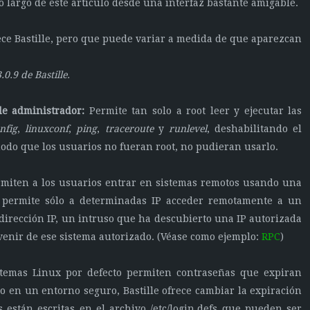
 largo de este artículo desde una interfaz bastante amigable.
rece Bastille, pero que puede variar a medida de que aparezcan
0.9 de Bastille.
de administrador:
Permite tan solo a root leer y ejecutar las
nfig
,
linuxconf
,
ping
,
traceroute
y
runlevel
, deshabilitando el
odo que los usuarios no fueran root, no pudieran usarlo.
rmiten a los usuarios entrar en sistemas remotos usando una
ón permite sólo a determinadas IP acceder remotamente a un
 dirección IP, un intruso que ha descubierto una IP autorizada
enir de ese sistema autorizado. (Véase como ejemplo:
RPC
)
temas Linux por defecto permiten contraseñas que expiran
o en un entorno seguro, Bastille ofrece cambiar la expiración
s están escritas en el archivo /etc/login.defs que pueden ser