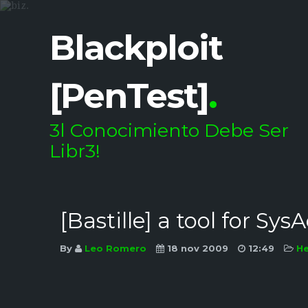
Blackploit
[PenTest]
.
3l Conocimiento Debe Ser
Libr3!
[Bastille] a tool for Sy
By
Leo Romero
18 nov 2009
12:49
He