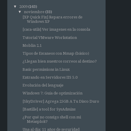
▼
2009
(163)
▼
noviembre
(33)
[XP Quick Fix] Repara errores de
Windows XP
[caca-utils] Ver imagenes en la consola
Tutorial VMware Workstation
Moblin 2.1
Tipos de Escaneos con Nmap (básico)
¿Llegan bien nuestros correos al destino?
Basic permissions in Linux
Entrando en Servidores IIS 5.0
Evolución del lenguaje
Windows 7: Guía de optimización
[SkyDriver] Agrega 25GB A Tu Disco Duro
[Bastille] a tool for SysAdmins
¿Por qué no consigo shell con mi
Metasploit?
Una al día: 11 años de seguridad