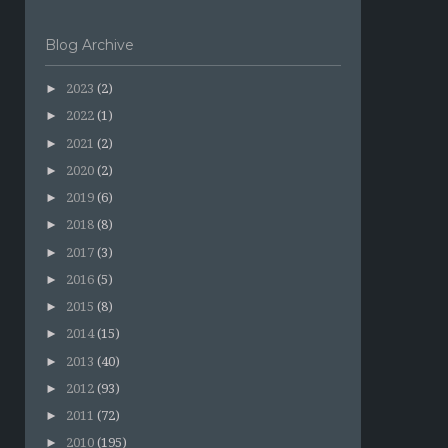
Blog Archive
►
2023
(2)
►
2022
(1)
►
2021
(2)
►
2020
(2)
►
2019
(6)
►
2018
(8)
►
2017
(3)
►
2016
(5)
►
2015
(8)
►
2014
(15)
►
2013
(40)
►
2012
(93)
r -xjvf Bastille*; cd Bastille; ./Install.sh
►
2011
(72)
►
2010
(195)