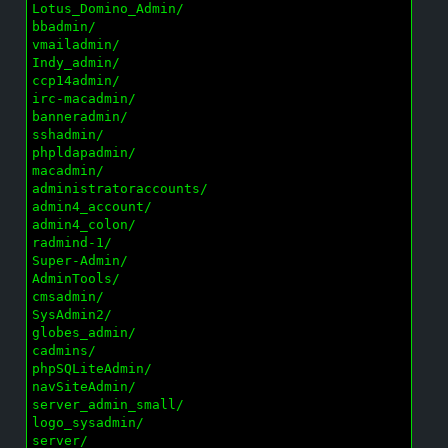
Lotus_Domino_Admin/

bbadmin/

vmailadmin/

Indy_admin/

ccp14admin/

irc-macadmin/

banneradmin/

sshadmin/

phpldapadmin/

macadmin/

administratoraccounts/

admin4_account/

admin4_colon/

radmind-1/

Super-Admin/

AdminTools/

cmsadmin/

SysAdmin2/

globes_admin/

cadmins/

phpSQLiteAdmin/

navSiteAdmin/

server_admin_small/

logo_sysadmin/

server/
