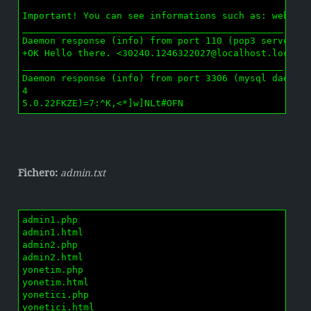
Important! You can see informations such as: web ser
_______________________________________________

Daemon response (info) from port 110 (pop3 server):

+OK Hello there. <
30240.1246322027@localhost.locald
_______________________________________________

Daemon response (info) from port 3306 (mysql daemon)
4

5.0.22FKZE)=7:^K,<*]w]NLt#OFN
Fichero:
admin.txt
admin1.php

admin1.html

admin2.php

admin2.html

yonetim.php

yonetim.html

yonetici.php

yonetici.html
