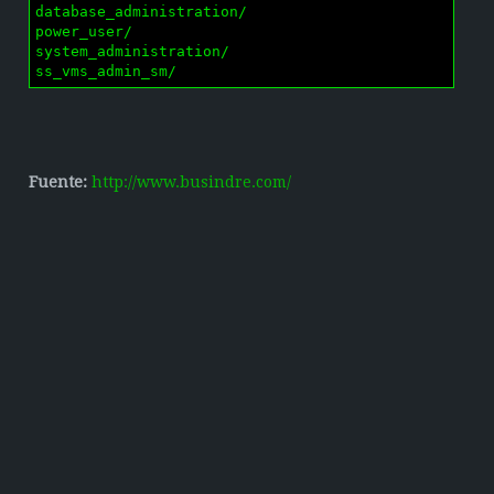
database_administration/

power_user/

system_administration/

ss_vms_admin_sm/
Fuente:
http://www.busindre.com/