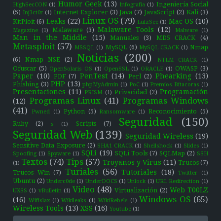
Humor Geek
(13)
Ingeniería Social
HighSecCON
(1)
Infografía
(1)
(5)
Internet Explorer
(3)
Java
(7)
JavaScript
(2)
Kali
(3)
Inj3ct0r
(1)
Linux OS
(79)
Leaks
(22)
Mac OS
(10)
KitPloit
(6)
LulzSec
(1)
Malaware Tools
(12)
Malaware
(3)
Magazine
(1)
Malware
(1)
Man in the Middle
(15)
Manuales
(3)
MD5 CRACK
(4)
Metasploit
(57)
MySQL
(6)
Nmap
MSSQL
(1)
MySQL CRACK
(1)
Noticias
(200)
(6)
Nmap NSE
(2)
NTLM CRACK
(1)
Ofuscar
(5)
OWASP
(3)
OpenSolaris OS
(1)
OpenSSL
(1)
ORACLE
(1)
Paper
(10)
PenTest
(14)
Phearking
(13)
PDF
(7)
Perl
(2)
PHP
(13)
Phishing
(3)
phpMyAdmin
(1)
PoC
(1)
Premios Bitacoras
(1)
Presentaciones
(11)
Programación
Privacidad
(2)
PRISM
(1)
Programas Linux
(41)
Programas Windows
(12)
(41)
Python
(5)
Reconocimiento
(5)
Pwned
(1)
Ransomware
(1)
Seguridad
(150)
Ruby
(2)
Scripts
(7)
s
(1)
Seguridad Web
(139)
Seguridad Wireless
(19)
Sensitive Data Exposure
(2)
SHA1 CRACK
(1)
Shellshock
(1)
Slides
(1)
SQLi
(19)
SQLi Tools
(7)
SQLMap
(2)
Spoofing
(1)
Spyware
(1)
SSH
Textos
(74)
Tips
(57)
Troyanos y Virus
(11)
Trucos
(7)
(1)
Turiales
(56)
Tutoriales
(18)
Trucos Win
(7)
Twitter
(1)
Ubuntu
(2)
Underc0de
(1)
UnderDOCS
(1)
Unlock
(1)
URL Redirection
(1)
Video
(48)
Web T00LZ
Virtualización
(2)
UXSS
(1)
vBulletin
(1)
Windows OS
(65)
(16)
Wifislax
(1)
Wikileaks
(1)
WikiRebels
(1)
Wireless Tools
(13)
XSS
(16)
Youtube
(1)