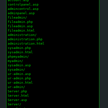
account.asp

controlpanel.asp

admincontrol.asp

adminpanel.asp

fileadmin/

fileadmin.php

fileadmin.asp

fileadmin.html

administration/

administration.php

administration.html

sysadmin.php

sysadmin.html

phpmyadmin/

myadmin/

sysadmin.asp

sysadmin/

ur-admin.asp

ur-admin.php

ur-admin.html

ur-admin/

Server.php

Server.html

Server.asp

Server/
