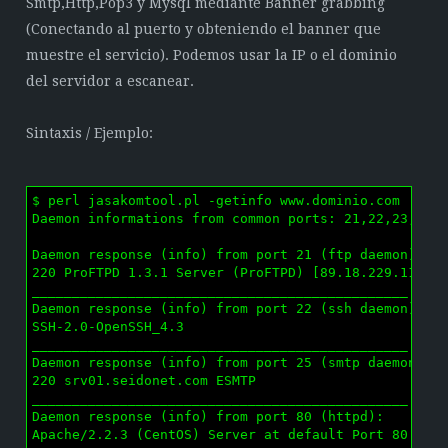
Smtp,Http,Pop3 y Mysql mediante Banner grabbing
(Conectando al puerto y obteniendo el banner que
muestre el servicio). Podemos usar la IP o el dominio
del servidor a escanear.
Sintaxis / Ejemplo:
$ perl jasakomtool.pl -getinfo www.dominio.com

Daemon informations from common ports: 21,22,23,25,8
Daemon response (info) from port 21 (ftp daemon):

220 ProFTPD 1.3.1 Server (ProFTPD) [89.18.229.113]

_______________________________________________

Daemon response (info) from port 22 (ssh daemon):

SSH-2.0-OpenSSH_4.3

_______________________________________________

Daemon response (info) from port 25 (smtp daemon):

220 srv01.seidonet.com ESMTP

_______________________________________________

Daemon response (info) from port 80 (httpd):

Apache/2.2.3 (CentOS) Server at default Port 80
