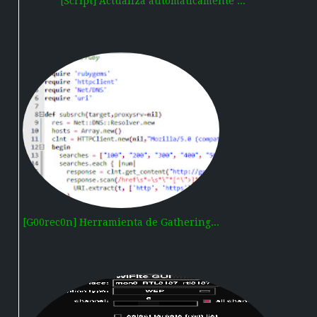
[Script] Actualiza automáticamente ...
[G00rec0n] Herramienta de Gathering...