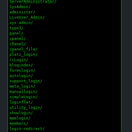
ServerAdministrator/

SysAdmin/

administer/

LiveUser_Admin/

sys-admin/

typo3/

panel/

cpanel/

cPanel/

cpanel_file/

platz_login/

rcLogin/

blogindex/

formslogin/

autologin/

support_login/

meta_login/

manuallogin/

simpleLogin/

loginflat/

utility_login/

showlogin/

memlogin/

members/

login-redirect/
