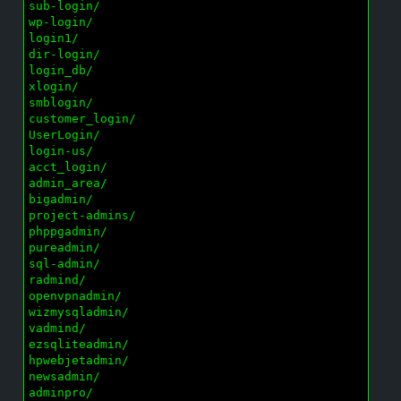
sub-login/

wp-login/

login1/

dir-login/

login_db/

xlogin/

smblogin/

customer_login/

UserLogin/

login-us/

acct_login/

admin_area/

bigadmin/

project-admins/

phppgadmin/

pureadmin/

sql-admin/

radmind/

openvpnadmin/

wizmysqladmin/

vadmind/

ezsqliteadmin/

hpwebjetadmin/

newsadmin/

adminpro/
