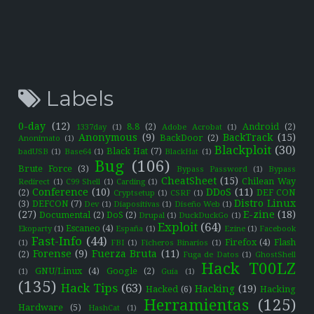
Labels
0-day
(12)
8.8
(2)
Android
(2)
1337day
(1)
Adobe Acrobat
(1)
Anonymous
(9)
BackTrack
(15)
BackDoor
(2)
Anonimato
(1)
Blackploit
(30)
Black Hat
(7)
badUSB
(1)
Base64
(1)
BlackHat
(1)
Bug
(106)
Brute Force
(3)
Bypass Password
(1)
Bypass
CheatSheet
(15)
Chilean Way
Redirect
(1)
C99 Shell
(1)
Carding
(1)
Conference
(10)
DDoS
(11)
(2)
DEF CON
Cryptsetup
(1)
CSRF
(1)
Distro Linux
(3)
DEFCON
(7)
Dev
(1)
Diapositivas
(1)
Diseño Web
(1)
(27)
E-zine
(18)
Documental
(2)
DoS
(2)
Drupal
(1)
DuckDuckGo
(1)
Exploit
(64)
Escaneo
(4)
Ekoparty
(1)
España
(1)
Ezine
(1)
Facebook
Fast-Info
(44)
Firefox
(4)
Flash
(1)
FBI
(1)
Ficheros Binarios
(1)
Forense
(9)
Fuerza Bruta
(11)
(2)
Fuga de Datos
(1)
GhostShell
Hack T00LZ
GNU/Linux
(4)
Google
(2)
(1)
Guía
(1)
(135)
Hack Tips
(63)
Hacking
(19)
Hacked
(6)
Hacking
Herramientas
(125)
Hardware
(5)
HashCat
(1)