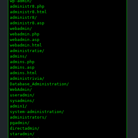
wp-admin/

administr8.php

administr8.html

administr8/

administr8.asp

webadmin/

webadmin.php

webadmin.asp

webadmin.html

administratie/

admins/

admins.php

admins.asp

admins.html

administrivia/

Database_Administration/

WebAdmin/

useradmin/

sysadmins/

admin1/

system-administration/

administrators/

pgadmin/

directadmin/

staradmin/
