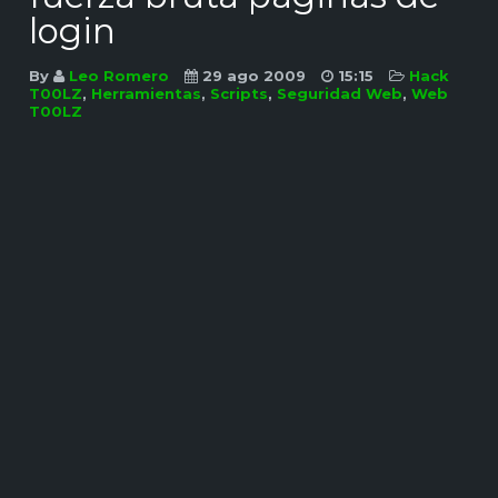
login
By
Leo Romero
29 ago 2009
15:15
Hack
T00LZ
,
Herramientas
,
Scripts
,
Seguridad Web
,
Web
T00LZ