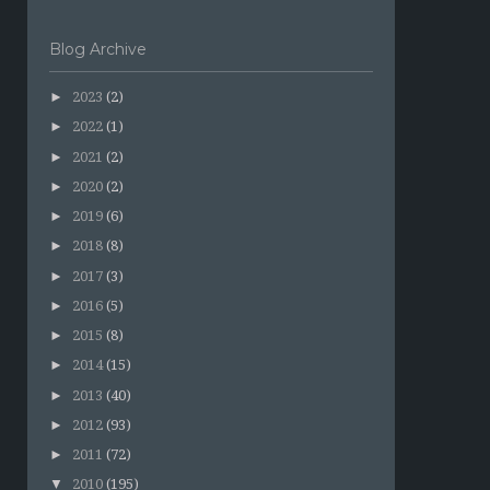
Blog Archive
►
2023
(2)
►
2022
(1)
►
2021
(2)
►
2020
(2)
►
2019
(6)
►
2018
(8)
►
2017
(3)
►
2016
(5)
►
2015
(8)
►
2014
(15)
►
2013
(40)
►
2012
(93)
►
2011
(72)
▼
2010
(195)