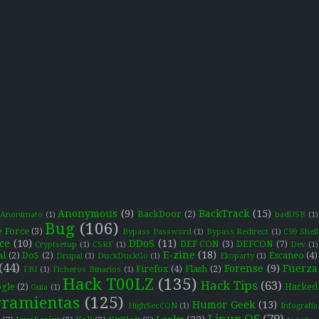
Anonymous
(9)
BackTrack
(15)
BackDoor
(2)
Anonimato
(1)
badUSB
(1)
Bug
(106)
e Force
(3)
Bypass Password
(1)
Bypass Redirect
(1)
C99 Shell
ce
(10)
DDoS
(11)
DEF CON
(3)
DEFCON
(7)
Cryptsetup
(1)
CSRF
(1)
Dev
(1)
E-zine
(18)
al
(2)
DoS
(2)
Escaneo
(4)
Drupal
(1)
DuckDuckGo
(1)
Ekoparty
(1)
(44)
Forense
(9)
Fuerza
Firefox
(4)
Flash
(2)
FBI
(1)
Ficheros Binarios
(1)
Hack T00LZ
(135)
Hack Tips
(63)
gle
(2)
Hacked
Guía
(1)
ramientas
(125)
Humor Geek
(13)
HighSecCON
(1)
Infografía