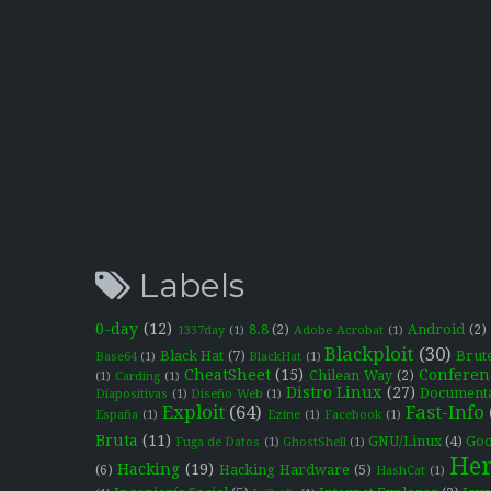
Labels
0-day
(12)
8.8
(2)
Android
(2)
1337day
(1)
Adobe Acrobat
(1)
Blackploit
(30)
Black Hat
(7)
Brut
Base64
(1)
BlackHat
(1)
CheatSheet
(15)
Conferen
Chilean Way
(2)
(1)
Carding
(1)
Distro Linux
(27)
Document
Diapositivas
(1)
Diseño Web
(1)
Exploit
(64)
Fast-Info
España
(1)
Ezine
(1)
Facebook
(1)
Bruta
(11)
GNU/Linux
(4)
Goo
Fuga de Datos
(1)
GhostShell
(1)
Her
Hacking
(19)
(6)
Hacking Hardware
(5)
HashCat
(1)