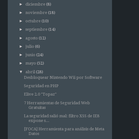
►
diciembre
(8)
►
noviembre
(18)
►
octubre
(10)
►
septiembre
(14)
►
agosto
(12)
►
julio
(6)
►
junio
(24)
►
mayo
(52)
▼
abril
(28)
Desbloquear Nintendo Wii por Software
Seguridad en PHP
Elive 2.0 "Topaz"
7 Herramientas de Seguridad Web
Gratuitas
La seguridad salió mal: filtro XSS de IE8
expone s...
[FOCA] Herramienta para análisis de Meta
Datos