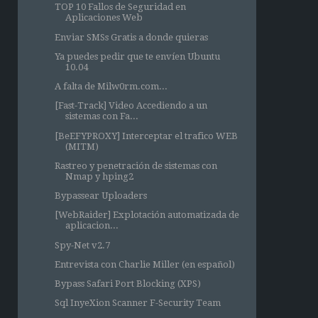
TOP 10 Fallos de Seguridad en
Aplicaciones Web
Enviar SMSs Gratis a donde quieras
Ya puedes pedir que te envíen Ubuntu
10.04
A falta de Milw0rm.com...
[Fast-Track] Video Accediendo a un
sistemas con Fa...
[BeEFYPROXY] Interceptar el trafico WEB
(MITM)
Rastreo y penetración de sistemas con
Nmap y hping2
Bypassear Uploaders
[WebRaider] Explotación automatizada de
aplicacion...
Spy-Net v2.7
Entrevista con Charlie Miller (en español)
Bypass Safari Port Blocking (XPS)
Sql InyeXion Scanner F-Security Team