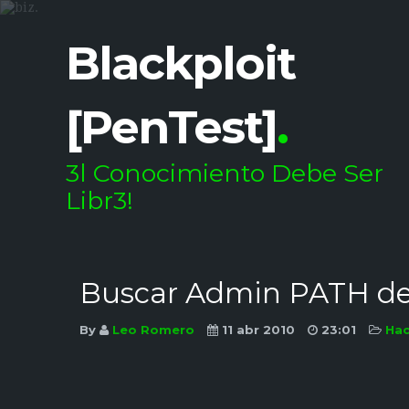
Blackploit
[PenTest]
.
3l Conocimiento Debe Ser
Libr3!
Buscar Admin PATH d
By
Leo Romero
11 abr 2010
23:01
Ha