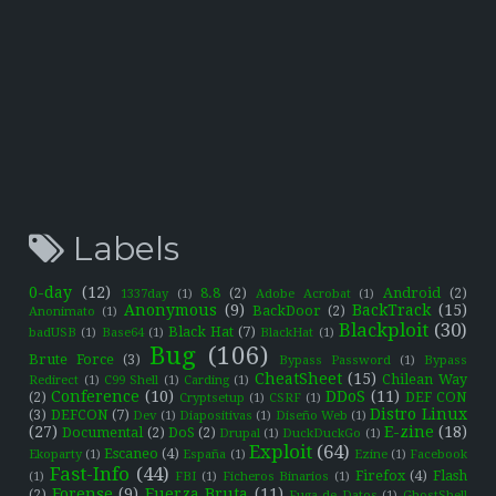
Labels
0-day
(12)
8.8
(2)
Android
(2)
1337day
(1)
Adobe Acrobat
(1)
Anonymous
(9)
BackTrack
(15)
BackDoor
(2)
Anonimato
(1)
Blackploit
(30)
Black Hat
(7)
badUSB
(1)
Base64
(1)
BlackHat
(1)
Bug
(106)
Brute Force
(3)
Bypass Password
(1)
Bypass
CheatSheet
(15)
Chilean Way
Redirect
(1)
C99 Shell
(1)
Carding
(1)
Conference
(10)
DDoS
(11)
(2)
DEF CON
Cryptsetup
(1)
CSRF
(1)
Distro Linux
(3)
DEFCON
(7)
Dev
(1)
Diapositivas
(1)
Diseño Web
(1)
(27)
E-zine
(18)
Documental
(2)
DoS
(2)
Drupal
(1)
DuckDuckGo
(1)
Exploit
(64)
Escaneo
(4)
Ekoparty
(1)
España
(1)
Ezine
(1)
Facebook
Fast-Info
(44)
Firefox
(4)
Flash
(1)
FBI
(1)
Ficheros Binarios
(1)
Forense
(9)
Fuerza Bruta
(11)
(2)
Fuga de Datos
(1)
GhostShell