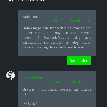
Anónimo
28 de octubre de 2010 a las 23:18
Hola amigo esta lindo tu blog gracias por
poner mis videos soy juh actualmente
estoy en hackxcrack hay aver si pasas a
saludarnos no conosia tu blog ahora
pasare mas segido saludos my friend!
Responder
Leo Romero
29 de octubre de 2010 a las 0:32
Gracias ;), un placer postear tus videos
:D
[+] Salu2