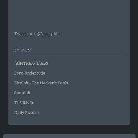
Tweets por @Blackploit
3nlaces:
[A]NTRAX-[L]ABS
Foro Underc0de
Kitploit - The Hacker's Tools
Sunploit
Th3 R4v3n
Daily Picture