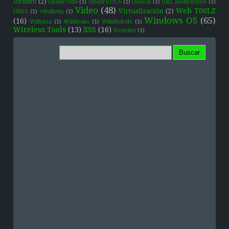
Ubuntu
(2)
Underc0de
(1)
UnderDOCS
(1)
Unlock
(1)
URL Redirection
(1)
Video
(48)
Web T00LZ
Virtualización
(2)
UXSS
(1)
vBulletin
(1)
Windows OS
(65)
(16)
Wifislax
(1)
Wikileaks
(1)
WikiRebels
(1)
Wireless Tools
(13)
XSS
(16)
Youtube
(1)