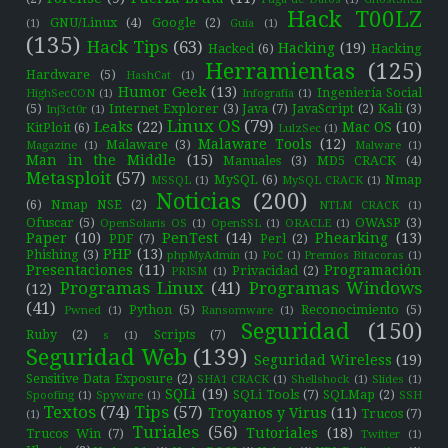
Hack T00LZ
GNU/Linux
(4)
Google
(2)
(1)
Guía
(1)
(135)
Hack Tips
(63)
Hacking
(19)
Hacked
(6)
Hacking
Herramientas
(125)
Hardware
(5)
HashCat
(1)
Humor Geek
(13)
Ingeniería Social
HighSecCON
(1)
Infografía
(1)
(5)
Internet Explorer
(3)
Java
(7)
JavaScript
(2)
Kali
(3)
Inj3ct0r
(1)
Linux OS
(79)
Leaks
(22)
Mac OS
(10)
KitPloit
(6)
LulzSec
(1)
Malaware Tools
(12)
Malaware
(3)
Magazine
(1)
Malware
(1)
Man in the Middle
(15)
Manuales
(3)
MD5 CRACK
(4)
Metasploit
(57)
MySQL
(6)
Nmap
MSSQL
(1)
MySQL CRACK
(1)
Noticias
(200)
(6)
Nmap NSE
(2)
NTLM CRACK
(1)
Ofuscar
(5)
OWASP
(3)
OpenSolaris OS
(1)
OpenSSL
(1)
ORACLE
(1)
Paper
(10)
PenTest
(14)
Phearking
(13)
PDF
(7)
Perl
(2)
PHP
(13)
Phishing
(3)
phpMyAdmin
(1)
PoC
(1)
Premios Bitacoras
(1)
Presentaciones
(11)
Programación
Privacidad
(2)
PRISM
(1)
Programas Linux
(41)
Programas Windows
(12)
(41)
Python
(5)
Reconocimiento
(5)
Pwned
(1)
Ransomware
(1)
Seguridad
(150)
Ruby
(2)
Scripts
(7)
s
(1)
Seguridad Web
(139)
Seguridad Wireless
(19)
Sensitive Data Exposure
(2)
SHA1 CRACK
(1)
Shellshock
(1)
Slides
(1)
SQLi
(19)
SQLi Tools
(7)
SQLMap
(2)
Spoofing
(1)
Spyware
(1)
SSH
Textos
(74)
Tips
(57)
Troyanos y Virus
(11)
Trucos
(7)
(1)
Turiales
(56)
Tutoriales
(18)
Trucos Win
(7)
Twitter
(1)