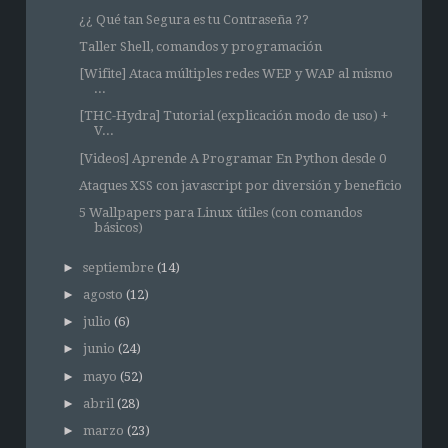
¿¿ Qué tan Segura es tu Contraseña ??
Taller Shell, comandos y programación
[Wifite] Ataca múltiples redes WEP y WAP al mismo
...
[THC-Hydra] Tutorial (explicación modo de uso) +
V...
[Videos] Aprende A Programar En Python desde 0
Ataques XSS con javascript por diversión y beneficio
5 Wallpapers para Linux útiles (con comandos
básicos)
►
septiembre
(14)
►
agosto
(12)
►
julio
(6)
►
junio
(24)
►
mayo
(52)
►
abril
(28)
►
marzo
(23)