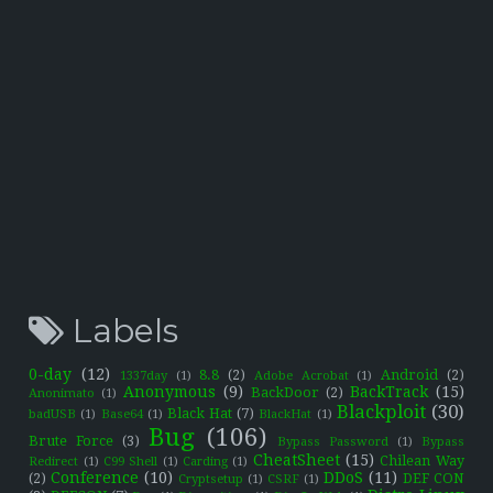
Labels
0-day
(12)
8.8
(2)
Android
(2)
1337day
(1)
Adobe Acrobat
(1)
Anonymous
(9)
BackTrack
(15)
BackDoor
(2)
Anonimato
(1)
Blackploit
(30)
Black Hat
(7)
badUSB
(1)
Base64
(1)
BlackHat
(1)
Bug
(106)
Brute Force
(3)
Bypass Password
(1)
Bypass
CheatSheet
(15)
Chilean Way
Redirect
(1)
C99 Shell
(1)
Carding
(1)
Conference
(10)
DDoS
(11)
(2)
DEF CON
Cryptsetup
(1)
CSRF
(1)