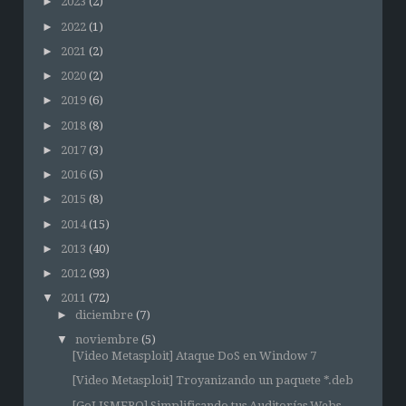
►
2023
(2)
►
2022
(1)
►
2021
(2)
►
2020
(2)
►
2019
(6)
►
2018
(8)
►
2017
(3)
►
2016
(5)
►
2015
(8)
►
2014
(15)
►
2013
(40)
►
2012
(93)
▼
2011
(72)
►
diciembre
(7)
▼
noviembre
(5)
[Video Metasploit] Ataque DoS en Window 7
[Video Metasploit] Troyanizando un paquete *.deb
[GoLISMERO] Simplificando tus Auditorías Webs