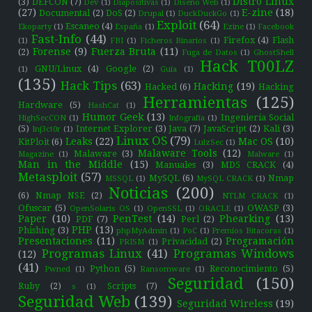
Distro Linux
(3)
DEFCON
(7)
Dev
(1)
Diapositivas
(1)
Diseño Web
(1)
(27)
E-zine
(18)
Documental
(2)
DoS
(2)
Drupal
(1)
DuckDuckGo
(1)
Exploit
(64)
Escaneo
(4)
Ekoparty
(1)
España
(1)
Ezine
(1)
Facebook
Fast-Info
(44)
Firefox
(4)
Flash
(1)
FBI
(1)
Ficheros Binarios
(1)
Forense
(9)
Fuerza Bruta
(11)
(2)
Fuga de Datos
(1)
GhostShell
Hack T00LZ
GNU/Linux
(4)
Google
(2)
(1)
Guía
(1)
(135)
Hack Tips
(63)
Hacking
(19)
Hacked
(6)
Hacking
Herramientas
(125)
Hardware
(5)
HashCat
(1)
Humor Geek
(13)
Ingeniería Social
HighSecCON
(1)
Infografía
(1)
(5)
Internet Explorer
(3)
Java
(7)
JavaScript
(2)
Kali
(3)
Inj3ct0r
(1)
Linux OS
(79)
Leaks
(22)
Mac OS
(10)
KitPloit
(6)
LulzSec
(1)
Malaware Tools
(12)
Malaware
(3)
Magazine
(1)
Malware
(1)
Man in the Middle
(15)
Manuales
(3)
MD5 CRACK
(4)
Metasploit
(57)
MySQL
(6)
Nmap
MSSQL
(1)
MySQL CRACK
(1)
Noticias
(200)
(6)
Nmap NSE
(2)
NTLM CRACK
(1)
Ofuscar
(5)
OWASP
(3)
OpenSolaris OS
(1)
OpenSSL
(1)
ORACLE
(1)
Paper
(10)
PenTest
(14)
Phearking
(13)
PDF
(7)
Perl
(2)
PHP
(13)
Phishing
(3)
phpMyAdmin
(1)
PoC
(1)
Premios Bitacoras
(1)
Presentaciones
(11)
Programación
Privacidad
(2)
PRISM
(1)
Programas Linux
(41)
Programas Windows
(12)
(41)
Python
(5)
Reconocimiento
(5)
Pwned
(1)
Ransomware
(1)
Seguridad
(150)
Ruby
(2)
Scripts
(7)
s
(1)
Seguridad Web
(139)
Seguridad Wireless
(19)