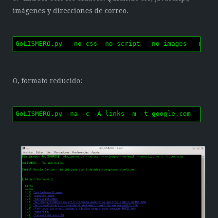
imágenes y direcciones de correo.
GoLISMERO.py --no-css--no-script --no-images --no-m
O, formato reducido:
GoLISMERO.py -na -c -A links -m -t google.com