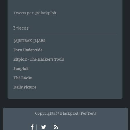
Tweets por @Blackploit
3nlaces:
[A]NTRAX-[L]ABS
Foro Underc0de
Kitploit - The Hacker's Tools
Sunploit
Th3 R4v3n
Daily Picture
Copyrights @ Blackploit [PenTest]