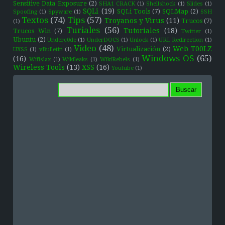
Sensitive Data Exposure
(2)
SHA1 CRACK
(1)
Shellshock
(1)
Slides
(1)
SQLi
(19)
SQLi Tools
(7)
SQLMap
(2)
Spoofing
(1)
Spyware
(1)
SSH
Textos
(74)
Tips
(57)
Troyanos y Virus
(11)
Trucos
(7)
(1)
Turiales
(56)
Tutoriales
(18)
Trucos Win
(7)
Twitter
(1)
Ubuntu
(2)
Underc0de
(1)
UnderDOCS
(1)
Unlock
(1)
URL Redirection
(1)
Video
(48)
Web T00LZ
Virtualización
(2)
UXSS
(1)
vBulletin
(1)
Windows OS
(65)
(16)
Wifislax
(1)
Wikileaks
(1)
WikiRebels
(1)
Wireless Tools
(13)
XSS
(16)
Youtube
(1)