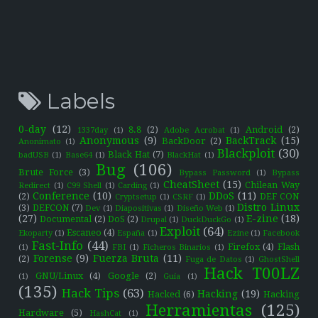
Labels
0-day
(12)
8.8
(2)
Android
(2)
1337day
(1)
Adobe Acrobat
(1)
Anonymous
(9)
BackTrack
(15)
BackDoor
(2)
Anonimato
(1)
Blackploit
(30)
Black Hat
(7)
badUSB
(1)
Base64
(1)
BlackHat
(1)
Bug
(106)
Brute Force
(3)
Bypass Password
(1)
Bypass
CheatSheet
(15)
Chilean Way
Redirect
(1)
C99 Shell
(1)
Carding
(1)
Conference
(10)
DDoS
(11)
(2)
DEF CON
Cryptsetup
(1)
CSRF
(1)
Distro Linux
(3)
DEFCON
(7)
Dev
(1)
Diapositivas
(1)
Diseño Web
(1)
(27)
E-zine
(18)
Documental
(2)
DoS
(2)
Drupal
(1)
DuckDuckGo
(1)
Exploit
(64)
Escaneo
(4)
Ekoparty
(1)
España
(1)
Ezine
(1)
Facebook
Fast-Info
(44)
Firefox
(4)
Flash
(1)
FBI
(1)
Ficheros Binarios
(1)
Forense
(9)
Fuerza Bruta
(11)
(2)
Fuga de Datos
(1)
GhostShell
Hack T00LZ
GNU/Linux
(4)
Google
(2)
(1)
Guía
(1)
(135)
Hack Tips
(63)
Hacking
(19)
Hacked
(6)
Hacking
Herramientas
(125)
Hardware
(5)
HashCat
(1)