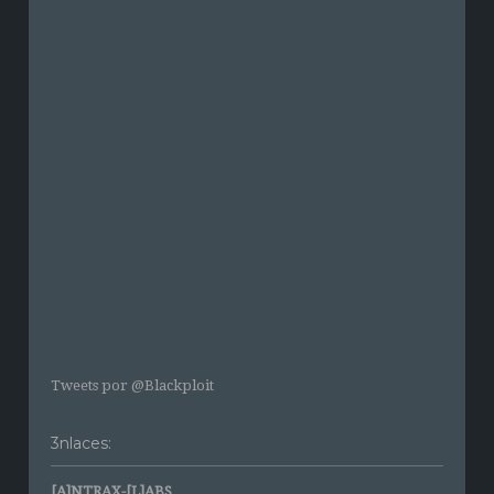
Tweets por @Blackploit
3nlaces:
[A]NTRAX-[L]ABS