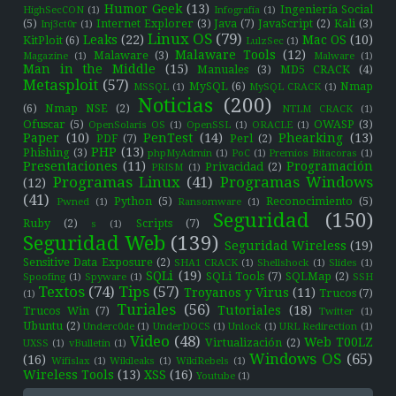
Humor Geek
(13)
Ingeniería Social
HighSecCON
(1)
Infografía
(1)
(5)
Internet Explorer
(3)
Java
(7)
JavaScript
(2)
Kali
(3)
Inj3ct0r
(1)
Linux OS
(79)
Leaks
(22)
Mac OS
(10)
KitPloit
(6)
LulzSec
(1)
Malaware Tools
(12)
Malaware
(3)
Magazine
(1)
Malware
(1)
Man in the Middle
(15)
Manuales
(3)
MD5 CRACK
(4)
Metasploit
(57)
MySQL
(6)
Nmap
MSSQL
(1)
MySQL CRACK
(1)
Noticias
(200)
(6)
Nmap NSE
(2)
NTLM CRACK
(1)
Ofuscar
(5)
OWASP
(3)
OpenSolaris OS
(1)
OpenSSL
(1)
ORACLE
(1)
Paper
(10)
PenTest
(14)
Phearking
(13)
PDF
(7)
Perl
(2)
PHP
(13)
Phishing
(3)
phpMyAdmin
(1)
PoC
(1)
Premios Bitacoras
(1)
Presentaciones
(11)
Programación
Privacidad
(2)
PRISM
(1)
Programas Linux
(41)
Programas Windows
(12)
(41)
Python
(5)
Reconocimiento
(5)
Pwned
(1)
Ransomware
(1)
Seguridad
(150)
Ruby
(2)
Scripts
(7)
s
(1)
Seguridad Web
(139)
Seguridad Wireless
(19)
Sensitive Data Exposure
(2)
SHA1 CRACK
(1)
Shellshock
(1)
Slides
(1)
SQLi
(19)
SQLi Tools
(7)
SQLMap
(2)
Spoofing
(1)
Spyware
(1)
SSH
Textos
(74)
Tips
(57)
Troyanos y Virus
(11)
Trucos
(7)
(1)
Turiales
(56)
Tutoriales
(18)
Trucos Win
(7)
Twitter
(1)
Ubuntu
(2)
Underc0de
(1)
UnderDOCS
(1)
Unlock
(1)
URL Redirection
(1)
Video
(48)
Web T00LZ
Virtualización
(2)
UXSS
(1)
vBulletin
(1)
Windows OS
(65)
(16)
Wifislax
(1)
Wikileaks
(1)
WikiRebels
(1)
Wireless Tools
(13)
XSS
(16)
Youtube
(1)