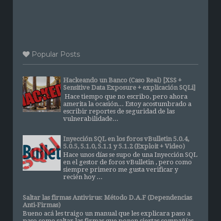
Popular Posts
Hackeando un Banco (Caso Real) [XSS +
Sensitive Data Exposure + explicación SQLi]
Hace tiempo que no escribo, pero ahora
amerita la ocasión... Estoy acostumbrado a
escribir reportes de seguridad de las
vulnerabilidade...
Inyección SQL en los foros vBulletin 5.0.4,
5.0.5, 5.1.0, 5.1.1 y 5.1.2 (Exploit + Video)
Hace unos días se supo de una Inyección SQL
en el gestor de foros vBulletin , pero como
siempre primero me gusta verificar y
recién hoy ...
Saltar las firmas Antivirus: Método D.A.F (Dependencias
Anti-Firmas)
Bueno acá les traigo un manual que les explicara paso a
paso como saltar las firmas que ponen ciertas compañías