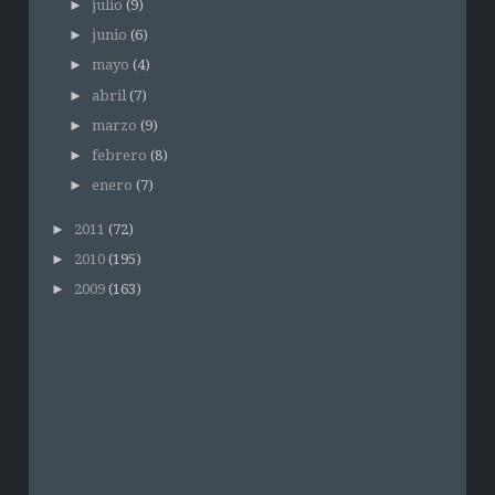
►
julio
(9)
►
junio
(6)
►
mayo
(4)
►
abril
(7)
►
marzo
(9)
►
febrero
(8)
►
enero
(7)
►
2011
(72)
►
2010
(195)
►
2009
(163)