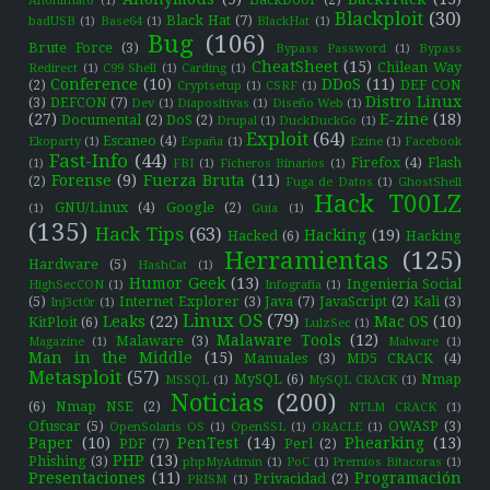
Anonimato
(1)
Blackploit
(30)
Black Hat
(7)
badUSB
(1)
Base64
(1)
BlackHat
(1)
Bug
(106)
Brute Force
(3)
Bypass Password
(1)
Bypass
CheatSheet
(15)
Chilean Way
Redirect
(1)
C99 Shell
(1)
Carding
(1)
Conference
(10)
DDoS
(11)
(2)
DEF CON
Cryptsetup
(1)
CSRF
(1)
Distro Linux
(3)
DEFCON
(7)
Dev
(1)
Diapositivas
(1)
Diseño Web
(1)
(27)
E-zine
(18)
Documental
(2)
DoS
(2)
Drupal
(1)
DuckDuckGo
(1)
Exploit
(64)
Escaneo
(4)
Ekoparty
(1)
España
(1)
Ezine
(1)
Facebook
Fast-Info
(44)
Firefox
(4)
Flash
(1)
FBI
(1)
Ficheros Binarios
(1)
Forense
(9)
Fuerza Bruta
(11)
(2)
Fuga de Datos
(1)
GhostShell
Hack T00LZ
GNU/Linux
(4)
Google
(2)
(1)
Guía
(1)
(135)
Hack Tips
(63)
Hacking
(19)
Hacked
(6)
Hacking
Herramientas
(125)
Hardware
(5)
HashCat
(1)
Humor Geek
(13)
Ingeniería Social
HighSecCON
(1)
Infografía
(1)
(5)
Internet Explorer
(3)
Java
(7)
JavaScript
(2)
Kali
(3)
Inj3ct0r
(1)
Linux OS
(79)
Leaks
(22)
Mac OS
(10)
KitPloit
(6)
LulzSec
(1)
Malaware Tools
(12)
Malaware
(3)
Magazine
(1)
Malware
(1)
Man in the Middle
(15)
Manuales
(3)
MD5 CRACK
(4)
Metasploit
(57)
MySQL
(6)
Nmap
MSSQL
(1)
MySQL CRACK
(1)
Noticias
(200)
(6)
Nmap NSE
(2)
NTLM CRACK
(1)
Ofuscar
(5)
OWASP
(3)
OpenSolaris OS
(1)
OpenSSL
(1)
ORACLE
(1)
Paper
(10)
PenTest
(14)
Phearking
(13)
PDF
(7)
Perl
(2)
PHP
(13)
Phishing
(3)
phpMyAdmin
(1)
PoC
(1)
Premios Bitacoras
(1)
Presentaciones
(11)
Programación
Privacidad
(2)
PRISM
(1)