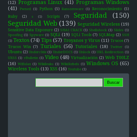
Programas Linux
(41)
Programas Windows
(12)
(41)
Python
(5)
Reconocimiento
(5)
Pwned
(1)
Ransomware
(1)
Seguridad
(150)
Ruby
(2)
Scripts
(7)
s
(1)
Seguridad Web
(139)
Seguridad Wireless
(19)
Sensitive Data Exposure
(2)
SHA1 CRACK
(1)
Shellshock
(1)
Slides
(1)
SQLi
(19)
SQLi Tools
(7)
SQLMap
(2)
Spoofing
(1)
Spyware
(1)
SSH
Textos
(74)
Tips
(57)
Troyanos y Virus
(11)
Trucos
(7)
(1)
Turiales
(56)
Tutoriales
(18)
Trucos Win
(7)
Twitter
(1)
Ubuntu
(2)
Underc0de
(1)
UnderDOCS
(1)
Unlock
(1)
URL Redirection
(1)
Video
(48)
Web T00LZ
Virtualización
(2)
UXSS
(1)
vBulletin
(1)
Windows OS
(65)
(16)
Wifislax
(1)
Wikileaks
(1)
WikiRebels
(1)
Wireless Tools
(13)
XSS
(16)
Youtube
(1)