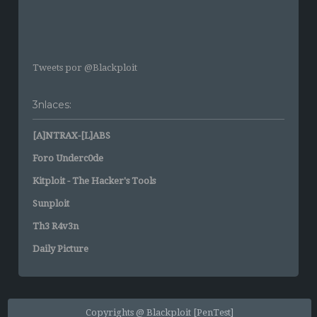
Tweets por @Blackploit
3nlaces:
[A]NTRAX-[L]ABS
Foro Underc0de
Kitploit - The Hacker's Tools
Sunploit
Th3 R4v3n
Daily Picture
Copyrights @ Blackploit [PenTest]