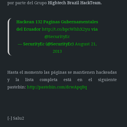
por parte del Grupo
Hightech Brazil HackTeam.
Hackean 132 Paginas Gubernamentales
del Ecuador
http://t.co/bpcWhhX2yu
via
@SecurityEc
— SecurityEc (@SecurityEc)
August 21,
2013
Hasta el momento las páginas se mantienen hackeadas
y la lista completa está en el siguiente
pastebin:
http://pastebin.com/dcwApqBq
[-] Salu2