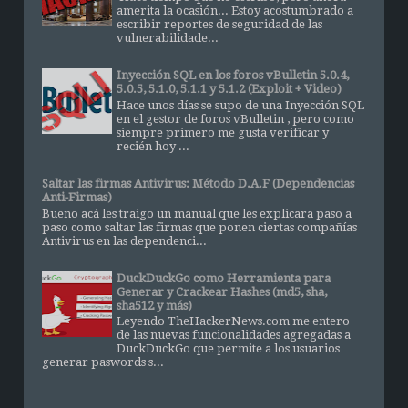
amerita la ocasión... Estoy acostumbrado a
escribir reportes de seguridad de las
vulnerabilidade...
Inyección SQL en los foros vBulletin 5.0.4,
5.0.5, 5.1.0, 5.1.1 y 5.1.2 (Exploit + Video)
Hace unos días se supo de una Inyección SQL
en el gestor de foros vBulletin , pero como
siempre primero me gusta verificar y
recién hoy ...
Saltar las firmas Antivirus: Método D.A.F (Dependencias
Anti-Firmas)
Bueno acá les traigo un manual que les explicara paso a
paso como saltar las firmas que ponen ciertas compañías
Antivirus en las dependenci...
DuckDuckGo como Herramienta para
Generar y Crackear Hashes (md5, sha,
sha512 y más)
Leyendo TheHackerNews.com me entero
de las nuevas funcionalidades agregadas a
DuckDuckGo que permite a los usuarios
generar paswords s...