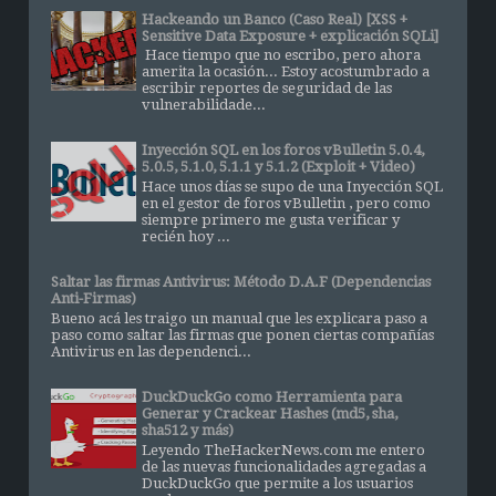
Hackeando un Banco (Caso Real) [XSS +
Sensitive Data Exposure + explicación SQLi]
Hace tiempo que no escribo, pero ahora
amerita la ocasión... Estoy acostumbrado a
escribir reportes de seguridad de las
vulnerabilidade...
Inyección SQL en los foros vBulletin 5.0.4,
5.0.5, 5.1.0, 5.1.1 y 5.1.2 (Exploit + Video)
Hace unos días se supo de una Inyección SQL
en el gestor de foros vBulletin , pero como
siempre primero me gusta verificar y
recién hoy ...
Saltar las firmas Antivirus: Método D.A.F (Dependencias
Anti-Firmas)
Bueno acá les traigo un manual que les explicara paso a
paso como saltar las firmas que ponen ciertas compañías
Antivirus en las dependenci...
DuckDuckGo como Herramienta para
Generar y Crackear Hashes (md5, sha,
sha512 y más)
Leyendo TheHackerNews.com me entero
de las nuevas funcionalidades agregadas a
DuckDuckGo que permite a los usuarios