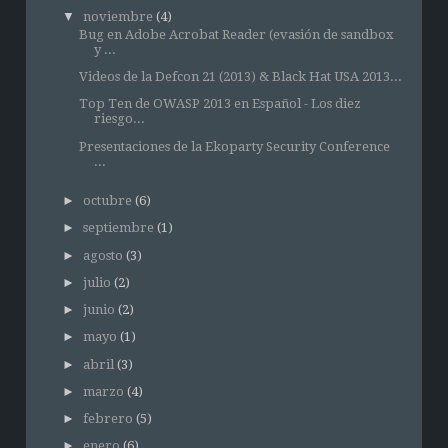
▼
noviembre
(4)
Bug en Adobe Acrobat Reader (evasión de sandbox
y ...
Videos de la Defcon 21 (2013) & Black Hat USA 2013...
Top Ten de OWASP 2013 en Español - Los diez
riesgo...
Presentaciones de la Ekoparty Security Conference
...
►
octubre
(6)
►
septiembre
(1)
►
agosto
(3)
►
julio
(2)
►
junio
(2)
►
mayo
(1)
►
abril
(3)
►
marzo
(4)
►
febrero
(5)
►
enero
(6)