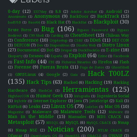
0-day
(12)
8.8
(2)
Android
(2)
1337day
(1)
Adobe Acrobat
(1)
Anonymous
(9)
BackTrack
(15)
BackDoor
(2)
Anonimato
(1)
Blackploit
(30)
Black Hat
(7)
badUSB
(1)
Base64
(1)
BlackHat
(1)
Bug
(106)
Brute Force
(3)
Bypass Password
(1)
Bypass
CheatSheet
(15)
Chilean Way
Redirect
(1)
C99 Shell
(1)
Carding
(1)
Conference
(10)
DDoS
(11)
(2)
DEF CON
Cryptsetup
(1)
CSRF
(1)
Distro Linux
(3)
DEFCON
(7)
Dev
(1)
Diapositivas
(1)
Diseño Web
(1)
(27)
E-zine
(18)
Documental
(2)
DoS
(2)
Drupal
(1)
DuckDuckGo
(1)
Exploit
(64)
Escaneo
(4)
Ekoparty
(1)
España
(1)
Ezine
(1)
Facebook
Fast-Info
(44)
Firefox
(4)
Flash
(1)
FBI
(1)
Ficheros Binarios
(1)
Forense
(9)
Fuerza Bruta
(11)
(2)
Fuga de Datos
(1)
GhostShell
Hack T00LZ
GNU/Linux
(4)
Google
(2)
(1)
Guía
(1)
(135)
Hack Tips
(63)
Hacking
(19)
Hacked
(6)
Hacking
Herramientas
(125)
Hardware
(5)
HashCat
(1)
Humor Geek
(13)
Ingeniería Social
HighSecCON
(1)
Infografía
(1)
(5)
Internet Explorer
(3)
Java
(7)
JavaScript
(2)
Kali
(3)
Inj3ct0r
(1)
Linux OS
(79)
Leaks
(22)
Mac OS
(10)
KitPloit
(6)
LulzSec
(1)
Malaware Tools
(12)
Malaware
(3)
Magazine
(1)
Malware
(1)
Man in the Middle
(15)
Manuales
(3)
MD5 CRACK
(4)
Metasploit
(57)
MySQL
(6)
Nmap
MSSQL
(1)
MySQL CRACK
(1)
Noticias
(200)
(6)
Nmap NSE
(2)
NTLM CRACK
(1)
Ofuscar
(5)
OWASP
(3)
OpenSolaris OS
(1)
OpenSSL
(1)
ORACLE
(1)