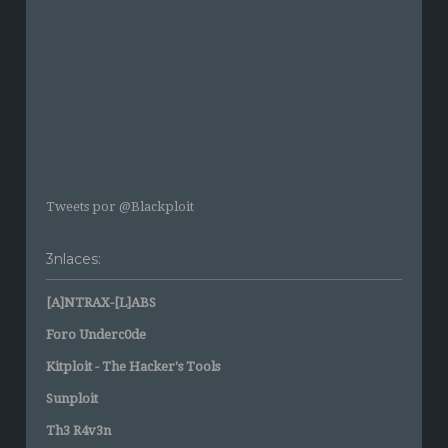
Tweets por @Blackploit
3nlaces:
[A]NTRAX-[L]ABS
Foro Underc0de
Kitploit - The Hacker's Tools
Sunploit
Th3 R4v3n