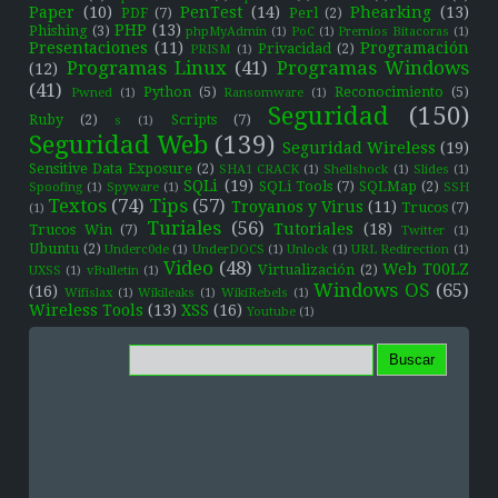
Paper
(10)
PenTest
(14)
Phearking
(13)
PDF
(7)
Perl
(2)
PHP
(13)
Phishing
(3)
phpMyAdmin
(1)
PoC
(1)
Premios Bitacoras
(1)
Presentaciones
(11)
Programación
Privacidad
(2)
PRISM
(1)
Programas Linux
(41)
Programas Windows
(12)
(41)
Python
(5)
Reconocimiento
(5)
Pwned
(1)
Ransomware
(1)
Seguridad
(150)
Ruby
(2)
Scripts
(7)
s
(1)
Seguridad Web
(139)
Seguridad Wireless
(19)
Sensitive Data Exposure
(2)
SHA1 CRACK
(1)
Shellshock
(1)
Slides
(1)
SQLi
(19)
SQLi Tools
(7)
SQLMap
(2)
Spoofing
(1)
Spyware
(1)
SSH
Textos
(74)
Tips
(57)
Troyanos y Virus
(11)
Trucos
(7)
(1)
Turiales
(56)
Tutoriales
(18)
Trucos Win
(7)
Twitter
(1)
Ubuntu
(2)
Underc0de
(1)
UnderDOCS
(1)
Unlock
(1)
URL Redirection
(1)
Video
(48)
Web T00LZ
Virtualización
(2)
UXSS
(1)
vBulletin
(1)
Windows OS
(65)
(16)
Wifislax
(1)
Wikileaks
(1)
WikiRebels
(1)
Wireless Tools
(13)
XSS
(16)
Youtube
(1)