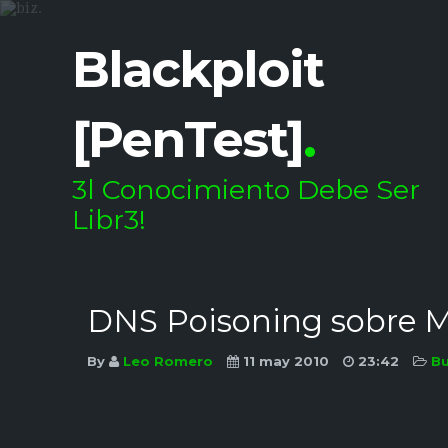
Blackploit
[PenTest]
.
3l Conocimiento Debe Ser
Libr3!
DNS Poisoning sobre M
By
Leo Romero
11 may 2010
23:42
B