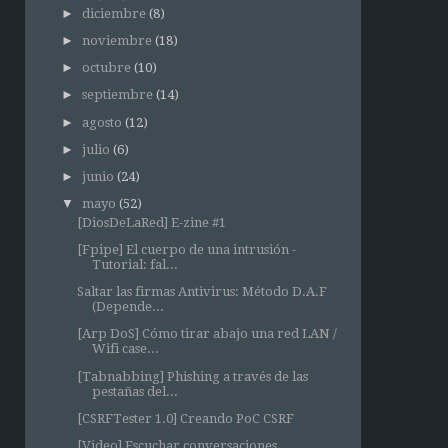
►
diciembre
(8)
►
noviembre
(18)
►
octubre
(10)
►
septiembre
(14)
►
agosto
(12)
►
julio
(6)
►
junio
(24)
▼
mayo
(52)
[DiosDeLaRed] E-zine #1
[Fpipe] El cuerpo de una intrusión -
Tutorial: fal...
Saltar las firmas Antivirus: Método D.A.F
(Depende...
[Arp DoS] Cómo tirar abajo una red LAN /
Wifi case...
[Tabnabbing] Phishing a través de las
pestañas del...
[CSRFTester 1.0] Creando PoC CSRF
[Video] Escuchar conversaciones