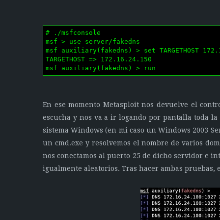
# ./msfconsole

msf > use server/fakedns

msf auxiliary(fakedns) > set TARGETHOST 172.1
TARGETHOST => 172.16.24.150

msf auxiliary(fakedns) > run
En ese momento Metasploit nos devuelve el contro
escucha y nos va a ir logando por pantalla toda l
sistema Windows (en mi caso un Windows 2003 Serv
un cmd.exe y resolvemos el nombre de varios domi
nos conectamos al puerto 25 de dicho servidor e i
igualmente aleatorios. Tras hacer ambas pruebas, e