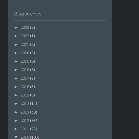
Blog Archive
►
2023
(2)
►
2022
(1)
►
2021
(2)
►
2020
(2)
►
2019
(6)
►
2018
(8)
►
2017
(3)
►
2016
(5)
►
2015
(8)
►
2014
(15)
►
2013
(40)
►
2012
(93)
►
2011
(72)
▼
2010
(195)