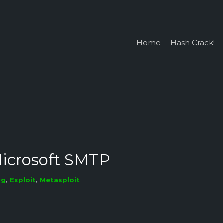
Home
Hash Crack!
icrosoft SMTP
ug
,
Exploit
,
Metasploit