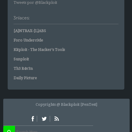
Tweets por @Blackploit
3nlaces:
[A]NTRAX-[L]ABS
Foro Underc0de
Kitploit - The Hacker's Tools
Sunploit
Th3 R4v3n
Daily Picture
Copyrights @ Blackploit [PenTest]