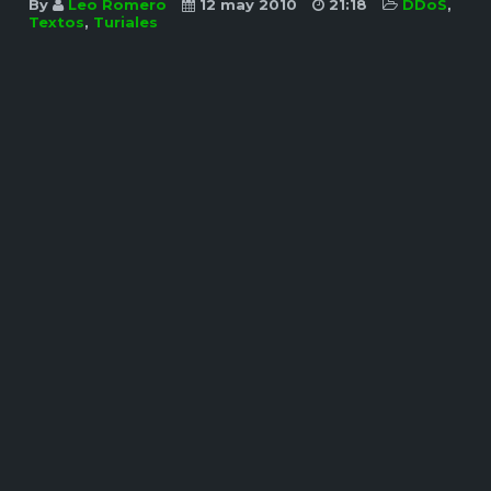
By
Leo Romero
12 may 2010
21:18
DDoS
,
Textos
,
Turiales