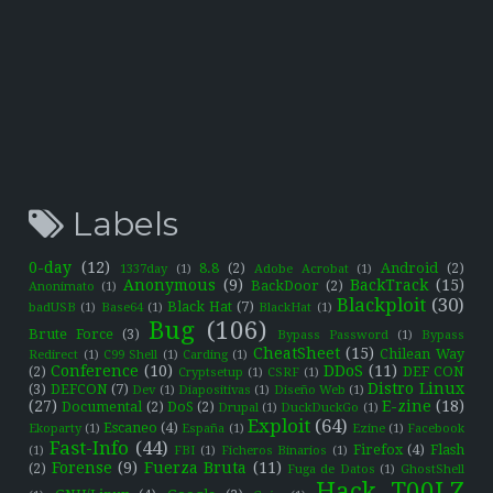
Labels
0-day
(12)
8.8
(2)
Android
(2)
1337day
(1)
Adobe Acrobat
(1)
Anonymous
(9)
BackTrack
(15)
BackDoor
(2)
Anonimato
(1)
Blackploit
(30)
Black Hat
(7)
badUSB
(1)
Base64
(1)
BlackHat
(1)
Bug
(106)
Brute Force
(3)
Bypass Password
(1)
Bypass
CheatSheet
(15)
Chilean Way
Redirect
(1)
C99 Shell
(1)
Carding
(1)
Conference
(10)
DDoS
(11)
(2)
DEF CON
Cryptsetup
(1)
CSRF
(1)
Distro Linux
(3)
DEFCON
(7)
Dev
(1)
Diapositivas
(1)
Diseño Web
(1)
(27)
E-zine
(18)
Documental
(2)
DoS
(2)
Drupal
(1)
DuckDuckGo
(1)
Exploit
(64)
Escaneo
(4)
Ekoparty
(1)
España
(1)
Ezine
(1)
Facebook
Fast-Info
(44)
Firefox
(4)
Flash
(1)
FBI
(1)
Ficheros Binarios
(1)
Forense
(9)
Fuerza Bruta
(11)
(2)
Fuga de Datos
(1)
GhostShell
Hack T00LZ