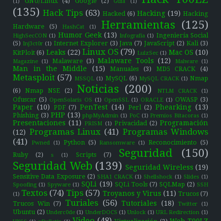
GNU/Linux
(4)
Google
(2)
(1)
Guía
(1)
(135)
Hack Tips
(63)
Hacking
(19)
Hacked
(6)
Hacking
Herramientas
(125)
Hardware
(5)
HashCat
(1)
Humor Geek
(13)
Ingeniería Social
HighSecCON
(1)
Infografía
(1)
(5)
Internet Explorer
(3)
Java
(7)
JavaScript
(2)
Kali
(3)
Inj3ct0r
(1)
Linux OS
(79)
Leaks
(22)
Mac OS
(10)
KitPloit
(6)
LulzSec
(1)
Malaware Tools
(12)
Malaware
(3)
Magazine
(1)
Malware
(1)
Man in the Middle
(15)
Manuales
(3)
MD5 CRACK
(4)
Metasploit
(57)
MySQL
(6)
Nmap
MSSQL
(1)
MySQL CRACK
(1)
Noticias
(200)
(6)
Nmap NSE
(2)
NTLM CRACK
(1)
Ofuscar
(5)
OWASP
(3)
OpenSolaris OS
(1)
OpenSSL
(1)
ORACLE
(1)
Paper
(10)
PenTest
(14)
Phearking
(13)
PDF
(7)
Perl
(2)
PHP
(13)
Phishing
(3)
phpMyAdmin
(1)
PoC
(1)
Premios Bitacoras
(1)
Presentaciones
(11)
Programación
Privacidad
(2)
PRISM
(1)
Programas Linux
(41)
Programas Windows
(12)
(41)
Python
(5)
Reconocimiento
(5)
Pwned
(1)
Ransomware
(1)
Seguridad
(150)
Ruby
(2)
Scripts
(7)
s
(1)
Seguridad Web
(139)
Seguridad Wireless
(19)
Sensitive Data Exposure
(2)
SHA1 CRACK
(1)
Shellshock
(1)
Slides
(1)
SQLi
(19)
SQLi Tools
(7)
SQLMap
(2)
Spoofing
(1)
Spyware
(1)
SSH
Textos
(74)
Tips
(57)
Troyanos y Virus
(11)
Trucos
(7)
(1)
Turiales
(56)
Tutoriales
(18)
Trucos Win
(7)
Twitter
(1)
Ubuntu
(2)
Underc0de
(1)
UnderDOCS
(1)
Unlock
(1)
URL Redirection
(1)
Video
(48)
Web T00LZ