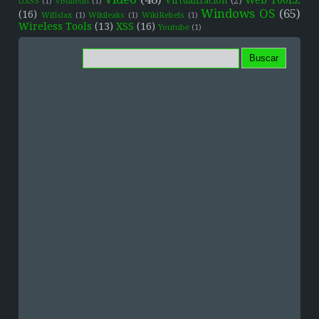
Virtualización
(2)
UXSS
(1)
vBulletin
(1)
Windows OS
(65)
(16)
Wifislax
(1)
Wikileaks
(1)
WikiRebels
(1)
Wireless Tools
(13)
XSS
(16)
Youtube
(1)