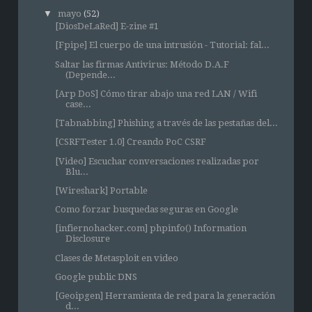
▼
mayo
(52)
[DiosDeLaRed] E-zine #1
[Fpipe] El cuerpo de una intrusión - Tutorial: fal...
Saltar las firmas Antivirus: Método D.A.F
(Depende...
[Arp DoS] Cómo tirar abajo una red LAN / Wifi
case...
[Tabnabbing] Phishing a través de las pestañas del...
[CSRFTester 1.0] Creando PoC CSRF
[Video] Escuchar conversaciones realizadas por
Blu...
[Wireshark] Portable
Como forzar busquedas seguras en Google
[infiernohacker.com] phpinfo() Information
Disclosure
Clases de Metasploit en video
Google public DNS
[Geoipgen] Herramienta de red para la generación
d...