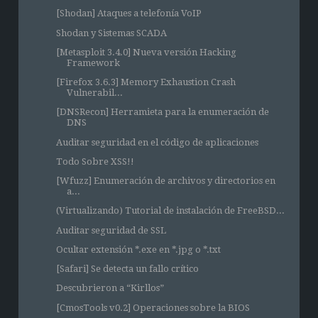
[Shodan] Ataques a telefonía VoIP
Shodan y Sistemas SCADA
[Metasploit 3.4.0] Nueva versión Hacking
Framework
[Firefox 3.6.3] Memory Exhaustion Crash
Vulnerabil...
[DNSRecon] Herramieta para la enumeración de
DNS
Auditar seguridad en el código de aplicaciones
Todo Sobre XSS!!
[Wfuzz] Enumeración de archivos y directorios en
a...
(Virtualizando) Tutorial de instalación de FreeBSD...
Auditar seguridad de SSL
Ocultar extensión *.exe en *.jpg o *.txt
[Safari] Se detecta un fallo crítico
Descubrieron a “Kirllos”
[CmosTools v0.2] Operaciones sobre la BIOS