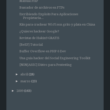
Manual PHP
Buscador de archivos en FTPs
Escribiendo Exploits Para Aplicaciones
Propietaria...
Kits para crackear Wi-Fi son grito y plata en China
¿Quieres hackear Google?
Revistas de Hakin9 GRATIS
[BeEF] Tutorial
Buffer Overflow en PHP 6 Dev
Una guía hacker del Social Engineering Toolkit
[NINJASEC] Distro para Pentesting
►
abril
(28)
►
marzo
(23)
►
2009
(163)