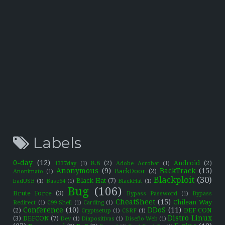
Labels
0-day
(12)
8.8
(2)
Android
(2)
1337day
(1)
Adobe Acrobat
(1)
Anonymous
(9)
BackTrack
(15)
BackDoor
(2)
Anonimato
(1)
Blackploit
(30)
Black Hat
(7)
badUSB
(1)
Base64
(1)
BlackHat
(1)
Bug
(106)
Brute Force
(3)
Bypass Password
(1)
Bypass
CheatSheet
(15)
Chilean Way
Redirect
(1)
C99 Shell
(1)
Carding
(1)
Conference
(10)
DDoS
(11)
(2)
DEF CON
Cryptsetup
(1)
CSRF
(1)
Distro Linux
(3)
DEFCON
(7)
Dev
(1)
Diapositivas
(1)
Diseño Web
(1)