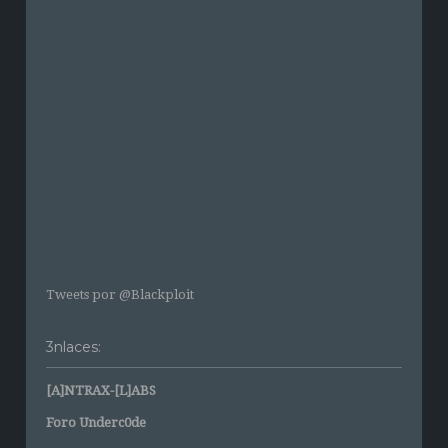
Tweets por @Blackploit
3nlaces:
[A]NTRAX-[L]ABS
Foro Underc0de