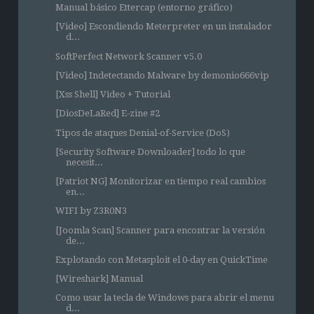
Manual básico Ettercap (entorno gráfico)
[Video] Escondiendo Meterpreter en un instalador
d...
SoftPerfect Network Scanner v5.0
[Video] Indetectando Malware by demonio666vip
[Xss Shell] Video + Tutorial
[DiosDeLaRed] E-zine #2
Tipos de ataques Denial-of-Service (DoS)
[Security Software Downloader] todo lo que
necesit...
[Patriot NG] Monitorizar en tiempo real cambios
en...
WIFI by Z3R0N3
[Joomla Scan] Scanner para encontrar la versión
de...
Explotando con Metasploit el 0-day en QuickTime
[Wireshark] Manual
Como usar la tecla de Windows para abrir el menu
d...