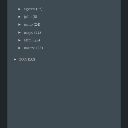
►
agosto
(12)
►
julio
(6)
►
junio
(24)
►
mayo
(52)
►
abril
(28)
►
marzo
(23)
►
2009
(163)