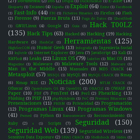
(27)
E-zine
(18)
Documental
(2)
DoS
(2)
Drupal
(1)
DuckDuckGo
(1)
Exploit
(64)
Escaneo
(4)
Ekoparty
(1)
España
(1)
Ezine
(1)
Facebook
Fast-Info
(44)
Firefox
(4)
Flash
(1)
FBI
(1)
Ficheros Binarios
(1)
Forense
(9)
Fuerza Bruta
(11)
(2)
Fuga de Datos
(1)
GhostShell
Hack T00LZ
GNU/Linux
(4)
Google
(2)
(1)
Guía
(1)
(135)
Hack Tips
(63)
Hacking
(19)
Hacked
(6)
Hacking
Herramientas
(125)
Hardware
(5)
HashCat
(1)
Humor Geek
(13)
Ingeniería Social
HighSecCON
(1)
Infografía
(1)
(5)
Internet Explorer
(3)
Java
(7)
JavaScript
(2)
Kali
(3)
Inj3ct0r
(1)
Linux OS
(79)
Leaks
(22)
Mac OS
(10)
KitPloit
(6)
LulzSec
(1)
Malaware Tools
(12)
Malaware
(3)
Magazine
(1)
Malware
(1)
Man in the Middle
(15)
Manuales
(3)
MD5 CRACK
(4)
Metasploit
(57)
MySQL
(6)
Nmap
MSSQL
(1)
MySQL CRACK
(1)
Noticias
(200)
(6)
Nmap NSE
(2)
NTLM CRACK
(1)
Ofuscar
(5)
OWASP
(3)
OpenSolaris OS
(1)
OpenSSL
(1)
ORACLE
(1)
Paper
(10)
PenTest
(14)
Phearking
(13)
PDF
(7)
Perl
(2)
PHP
(13)
Phishing
(3)
phpMyAdmin
(1)
PoC
(1)
Premios Bitacoras
(1)
Presentaciones
(11)
Programación
Privacidad
(2)
PRISM
(1)
Programas Linux
(41)
Programas Windows
(12)
(41)
Python
(5)
Reconocimiento
(5)
Pwned
(1)
Ransomware
(1)
Seguridad
(150)
Ruby
(2)
Scripts
(7)
s
(1)
Seguridad Web
(139)
Seguridad Wireless
(19)
Sensitive Data Exposure
(2)
SHA1 CRACK
(1)
Shellshock
(1)
Slides
(1)