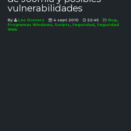
vulnerabilidades
By
Leo Romero
4 sept 2010
22:45
Bug
,
Programas Windows
,
Scripts
,
Seguridad
,
Seguridad
Web