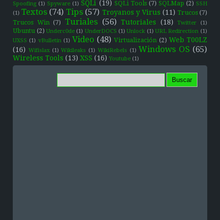
SQLi
(19)
SQLi Tools
(7)
SQLMap
(2)
Spoofing
(1)
Spyware
(1)
SSH
Textos
(74)
Tips
(57)
Troyanos y Virus
(11)
Trucos
(7)
(1)
Turiales
(56)
Tutoriales
(18)
Trucos Win
(7)
Twitter
(1)
Ubuntu
(2)
Underc0de
(1)
UnderDOCS
(1)
Unlock
(1)
URL Redirection
(1)
Video
(48)
Web T00LZ
Virtualización
(2)
UXSS
(1)
vBulletin
(1)
Windows OS
(65)
(16)
Wifislax
(1)
Wikileaks
(1)
WikiRebels
(1)
Wireless Tools
(13)
XSS
(16)
Youtube
(1)