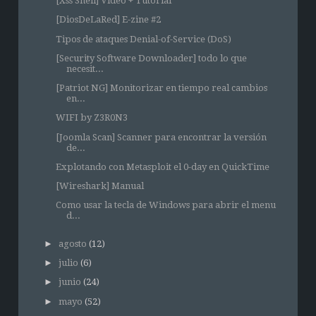
[Xss Shell] Video + Tutorial
[DiosDeLaRed] E-zine #2
Tipos de ataques Denial-of-Service (DoS)
[Security Software Downloader] todo lo que
necesit...
[Patriot NG] Monitorizar en tiempo real cambios
en...
WIFI by Z3R0N3
[Joomla Scan] Scanner para encontrar la versión
de...
Explotando con Metasploit el 0-day en QuickTime
[Wireshark] Manual
Como usar la tecla de Windows para abrir el menu
d...
►
agosto
(12)
►
julio
(6)
►
junio
(24)
►
mayo
(52)