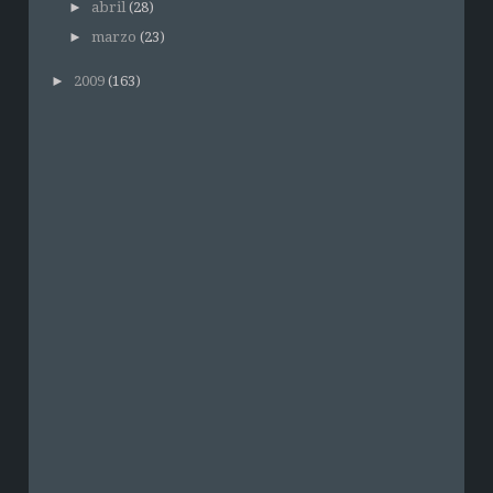
►
abril
(28)
►
marzo
(23)
►
2009
(163)