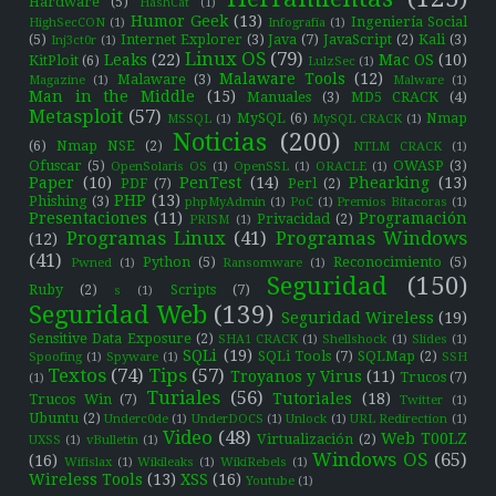
Hardware
(5)
HashCat
(1)
Humor Geek
(13)
Ingeniería Social
HighSecCON
(1)
Infografía
(1)
(5)
Internet Explorer
(3)
Java
(7)
JavaScript
(2)
Kali
(3)
Inj3ct0r
(1)
Linux OS
(79)
Leaks
(22)
Mac OS
(10)
KitPloit
(6)
LulzSec
(1)
Malaware Tools
(12)
Malaware
(3)
Magazine
(1)
Malware
(1)
Man in the Middle
(15)
Manuales
(3)
MD5 CRACK
(4)
Metasploit
(57)
MySQL
(6)
Nmap
MSSQL
(1)
MySQL CRACK
(1)
Noticias
(200)
(6)
Nmap NSE
(2)
NTLM CRACK
(1)
Ofuscar
(5)
OWASP
(3)
OpenSolaris OS
(1)
OpenSSL
(1)
ORACLE
(1)
Paper
(10)
PenTest
(14)
Phearking
(13)
PDF
(7)
Perl
(2)
PHP
(13)
Phishing
(3)
phpMyAdmin
(1)
PoC
(1)
Premios Bitacoras
(1)
Presentaciones
(11)
Programación
Privacidad
(2)
PRISM
(1)
Programas Linux
(41)
Programas Windows
(12)
(41)
Python
(5)
Reconocimiento
(5)
Pwned
(1)
Ransomware
(1)
Seguridad
(150)
Ruby
(2)
Scripts
(7)
s
(1)
Seguridad Web
(139)
Seguridad Wireless
(19)
Sensitive Data Exposure
(2)
SHA1 CRACK
(1)
Shellshock
(1)
Slides
(1)
SQLi
(19)
SQLi Tools
(7)
SQLMap
(2)
Spoofing
(1)
Spyware
(1)
SSH
Textos
(74)
Tips
(57)
Troyanos y Virus
(11)
Trucos
(7)
(1)
Turiales
(56)
Tutoriales
(18)
Trucos Win
(7)
Twitter
(1)
Ubuntu
(2)
Underc0de
(1)
UnderDOCS
(1)
Unlock
(1)
URL Redirection
(1)
Video
(48)
Web T00LZ
Virtualización
(2)
UXSS
(1)
vBulletin
(1)
Windows OS
(65)
(16)
Wifislax
(1)
Wikileaks
(1)
WikiRebels
(1)
Wireless Tools
(13)
XSS
(16)
Youtube
(1)