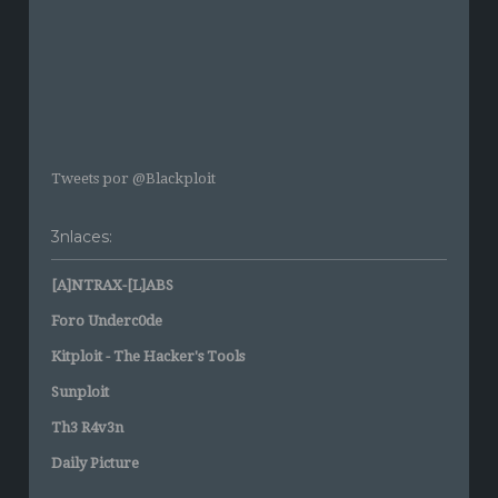
Tweets por @Blackploit
3nlaces:
[A]NTRAX-[L]ABS
Foro Underc0de
Kitploit - The Hacker's Tools
Sunploit
Th3 R4v3n
Daily Picture