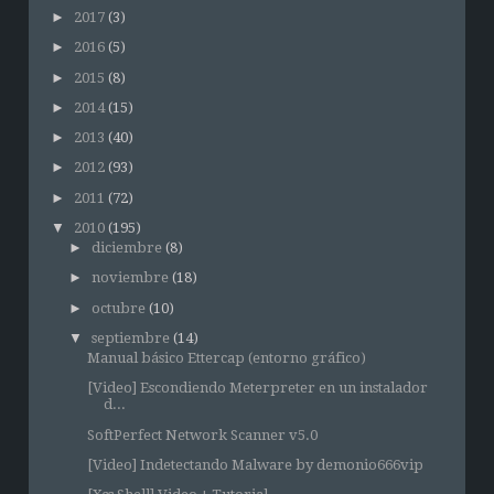
►
2017
(3)
►
2016
(5)
►
2015
(8)
►
2014
(15)
►
2013
(40)
►
2012
(93)
►
2011
(72)
▼
2010
(195)
►
diciembre
(8)
►
noviembre
(18)
►
octubre
(10)
▼
septiembre
(14)
Manual básico Ettercap (entorno gráfico)
[Video] Escondiendo Meterpreter en un instalador
d...
SoftPerfect Network Scanner v5.0
[Video] Indetectando Malware by demonio666vip