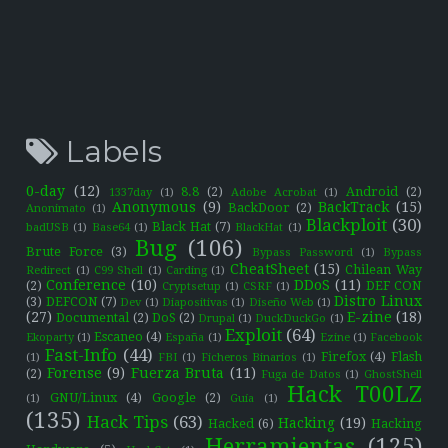
Labels
0-day
(12)
8.8
(2)
Android
(2)
1337day
(1)
Adobe Acrobat
(1)
Anonymous
(9)
BackTrack
(15)
BackDoor
(2)
Anonimato
(1)
Blackploit
(30)
Black Hat
(7)
badUSB
(1)
Base64
(1)
BlackHat
(1)
Bug
(106)
Brute Force
(3)
Bypass Password
(1)
Bypass
CheatSheet
(15)
Chilean Way
Redirect
(1)
C99 Shell
(1)
Carding
(1)
Conference
(10)
DDoS
(11)
(2)
DEF CON
Cryptsetup
(1)
CSRF
(1)
Distro Linux
(3)
DEFCON
(7)
Dev
(1)
Diapositivas
(1)
Diseño Web
(1)
(27)
E-zine
(18)
Documental
(2)
DoS
(2)
Drupal
(1)
DuckDuckGo
(1)
Exploit
(64)
Escaneo
(4)
Ekoparty
(1)
España
(1)
Ezine
(1)
Facebook
Fast-Info
(44)
Firefox
(4)
Flash
(1)
FBI
(1)
Ficheros Binarios
(1)
Forense
(9)
Fuerza Bruta
(11)
(2)
Fuga de Datos
(1)
GhostShell
Hack T00LZ
GNU/Linux
(4)
Google
(2)
(1)
Guía
(1)
(135)
Hack Tips
(63)
Hacking
(19)
Hacked
(6)
Hacking
Herramientas
(125)