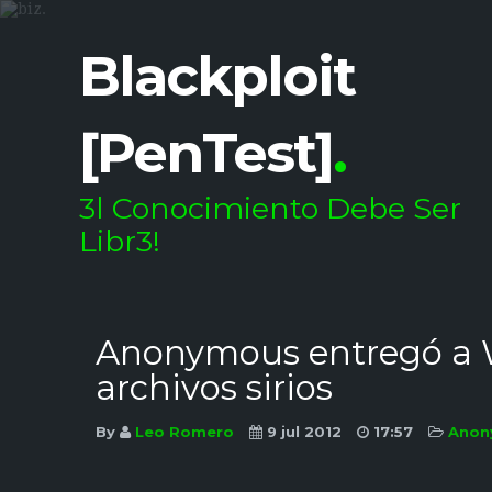
Blackploit
[PenTest]
.
3l Conocimiento Debe Ser
Libr3!
Anonymous entregó a W
archivos sirios
By
Leo Romero
9 jul 2012
17:57
Anon