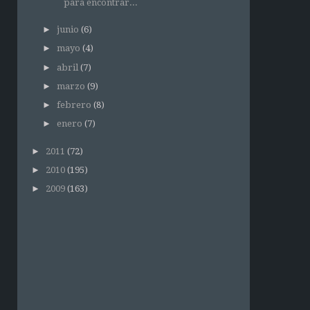
para encontrar...
►
junio
(6)
►
mayo
(4)
►
abril
(7)
►
marzo
(9)
►
febrero
(8)
►
enero
(7)
►
2011
(72)
►
2010
(195)
►
2009
(163)