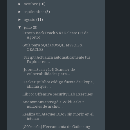
►
octubre
(10)
►
septiembre
(5)
►
agosto
(11)
▼
julio
(9)
Pronto BackTrack 5 R3 Release (13 de
Agosto)
Guía para SQLi (MySQL, MSSQL &
ORACLE)
[Script] Actualiza automáticamente tus
Exploits en...
[JoomlaScan v1.4] Scanner de
vulnerabilidades para...
Hacker publica código fuente de Skype,
afirma que ...
Libro: Offensive Security Lab Exercises
Anonymous entregó a WikiLeaks 2
millones de archiv...
Realiza un Ataques DDoS sin morir en el
intento
[G00rec0n] Herramienta de Gathering