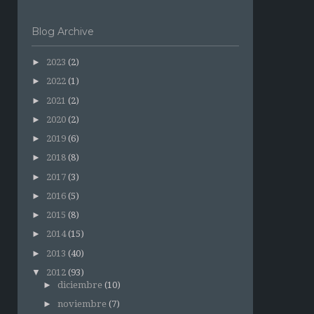
Blog Archive
►
2023
(2)
►
2022
(1)
►
2021
(2)
►
2020
(2)
►
2019
(6)
►
2018
(8)
►
2017
(3)
►
2016
(5)
►
2015
(8)
►
2014
(15)
►
2013
(40)
▼
2012
(93)
►
diciembre
(10)
►
noviembre
(7)