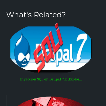
What's Related?
Inyección SQL en Drupal 7.x (Exploi...