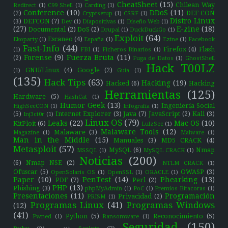
CheatSheet
(15)
Chilean Way
Redirect
(1)
C99 Shell
(1)
Carding
(1)
Conference
(10)
DDoS
(11)
(2)
DEF CON
Cryptsetup
(1)
CSRF
(1)
Distro Linux
(3)
DEFCON
(7)
Dev
(1)
Diapositivas
(1)
Diseño Web
(1)
(27)
E-zine
(18)
Documental
(2)
DoS
(2)
Drupal
(1)
DuckDuckGo
(1)
Exploit
(64)
Escaneo
(4)
Ekoparty
(1)
España
(1)
Ezine
(1)
Facebook
Fast-Info
(44)
Firefox
(4)
Flash
(1)
FBI
(1)
Ficheros Binarios
(1)
Forense
(9)
Fuerza Bruta
(11)
(2)
Fuga de Datos
(1)
GhostShell
Hack T00LZ
GNU/Linux
(4)
Google
(2)
(1)
Guía
(1)
(135)
Hack Tips
(63)
Hacking
(19)
Hacked
(6)
Hacking
Herramientas
(125)
Hardware
(5)
HashCat
(1)
Humor Geek
(13)
Ingeniería Social
HighSecCON
(1)
Infografía
(1)
(5)
Internet Explorer
(3)
Java
(7)
JavaScript
(2)
Kali
(3)
Inj3ct0r
(1)
Linux OS
(79)
Leaks
(22)
Mac OS
(10)
KitPloit
(6)
LulzSec
(1)
Malaware Tools
(12)
Malaware
(3)
Magazine
(1)
Malware
(1)
Man in the Middle
(15)
Manuales
(3)
MD5 CRACK
(4)
Metasploit
(57)
MySQL
(6)
Nmap
MSSQL
(1)
MySQL CRACK
(1)
Noticias
(200)
(6)
Nmap NSE
(2)
NTLM CRACK
(1)
Ofuscar
(5)
OWASP
(3)
OpenSolaris OS
(1)
OpenSSL
(1)
ORACLE
(1)
Paper
(10)
PenTest
(14)
Phearking
(13)
PDF
(7)
Perl
(2)
PHP
(13)
Phishing
(3)
phpMyAdmin
(1)
PoC
(1)
Premios Bitacoras
(1)
Presentaciones
(11)
Programación
Privacidad
(2)
PRISM
(1)
Programas Linux
(41)
Programas Windows
(12)
(41)
Python
(5)
Reconocimiento
(5)
Pwned
(1)
Ransomware
(1)
Seguridad
(150)