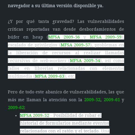
navegador a su última versión disponible ya.
¿Y por qué tanta gravedad? Las vulnerabilidades
críticas reportadas van desde desbordamientos de
búfer en heap (
MFSA 2009-56
y
MFSA 2009-59
),
escalado de privilegios (
MFSA 2009-57
), problemas en
la liberación de recursos al realizar llamadas
recursivas de
web-workers
(
MFSA 2009-54
), así como
fallos en librerias relacionadas con elementos
multimedia (
MFSA 2009-63
), etc.
Pero de todo este abanico de vulnerabilidades, las que
más me llaman la atención son la
2009-52
,
2009-61
y
2009-62
:
MFSA 2009-52
-
Posibilidad de robar el
historial de formularios mediante eventos
relacionados con el ratón y el teclado
. Una