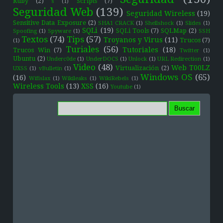
Ruby
(2)
Scripts
(7)
s
(1)
Seguridad Web
(139)
Seguridad Wireless
(19)
Sensitive Data Exposure
(2)
SHA1 CRACK
(1)
Shellshock
(1)
Slides
(1)
SQLi
(19)
SQLi Tools
(7)
SQLMap
(2)
Spoofing
(1)
Spyware
(1)
SSH
Textos
(74)
Tips
(57)
Troyanos y Virus
(11)
Trucos
(7)
(1)
Turiales
(56)
Tutoriales
(18)
Trucos Win
(7)
Twitter
(1)
Ubuntu
(2)
Underc0de
(1)
UnderDOCS
(1)
Unlock
(1)
URL Redirection
(1)
Video
(48)
Web T00LZ
Virtualización
(2)
UXSS
(1)
vBulletin
(1)
Windows OS
(65)
(16)
Wifislax
(1)
Wikileaks
(1)
WikiRebels
(1)
Wireless Tools
(13)
XSS
(16)
Youtube
(1)