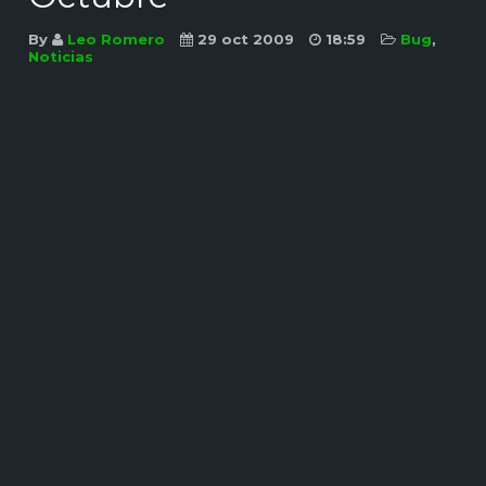
By
Leo Romero
29 oct 2009
18:59
Bug
,
Noticias