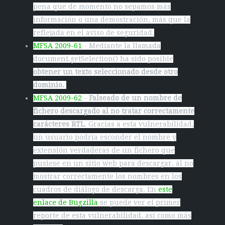
pena que de momento no sepamos más
información o una demostración, más que la
reflejada en el aviso de seguridad.
MFSA 2009-61
- Mediante la llamada
document.getSelection() ha sido posible
obtener un texto seleccionado desde otro
dominio.
MFSA 2009-62
-
Falseado de un nombre de
fichero descargado al no tratar correctamente
carácteres RTL
. Gracias a esta vulnerabilidad,
un usuario podría esconder el nombre y
extensión verdaderas de un fichero que
pusiese en un sitio web para descargar, al no
mostrar correctamente los nombres en los
cuadros de diálogo de descarga. En
este
enlace de Bugzilla
se puede ver el primer
reporte de esta vulnerabilidad, así como más