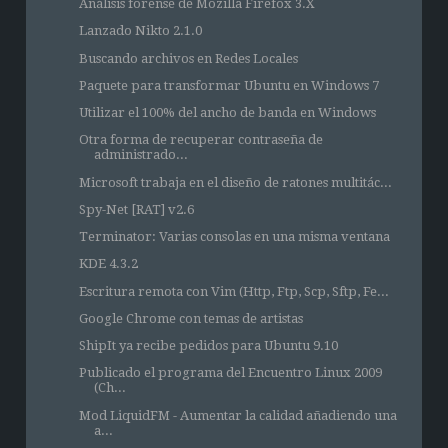
Análisis forense de Mozilla Firefox 3.X
Lanzado Nikto 2.1.0
Buscando archivos en Redes Locales
Paquete para transformar Ubuntu en Windows 7
Utilizar el 100% del ancho de banda en Windows
Otra forma de recuperar contraseña de
administrado...
Microsoft trabaja en el diseño de ratones multitác...
Spy-Net [RAT] v2.6
Terminator: Varias consolas en una misma ventana
KDE 4.3.2
Escritura remota con Vim (Http, Ftp, Scp, Sftp, Fe...
Google Chrome con temas de artistas
ShipIt ya recibe pedidos para Ubuntu 9.10
Publicado el programa del Encuentro Linux 2009
(Ch...
Mod LiquidFM - Aumentar la calidad añadiendo una
a...