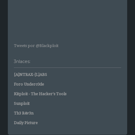
Tweets por @Blackploit
3nlaces:
[A]NTRAX-[L]ABS
Foro Underc0de
Kitploit - The Hacker's Tools
Sunploit
Th3 R4v3n
Daily Picture