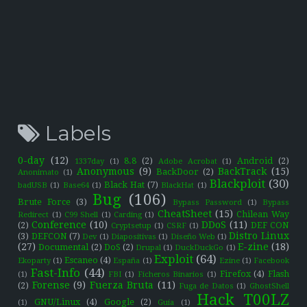
Labels
0-day
(12)
8.8
(2)
Android
(2)
1337day
(1)
Adobe Acrobat
(1)
Anonymous
(9)
BackTrack
(15)
BackDoor
(2)
Anonimato
(1)
Blackploit
(30)
Black Hat
(7)
badUSB
(1)
Base64
(1)
BlackHat
(1)
Bug
(106)
Brute Force
(3)
Bypass Password
(1)
Bypass
CheatSheet
(15)
Chilean Way
Redirect
(1)
C99 Shell
(1)
Carding
(1)
Conference
(10)
DDoS
(11)
(2)
DEF CON
Cryptsetup
(1)
CSRF
(1)
Distro Linux
(3)
DEFCON
(7)
Dev
(1)
Diapositivas
(1)
Diseño Web
(1)
(27)
E-zine
(18)
Documental
(2)
DoS
(2)
Drupal
(1)
DuckDuckGo
(1)
Exploit
(64)
Escaneo
(4)
Ekoparty
(1)
España
(1)
Ezine
(1)
Facebook
Fast-Info
(44)
Firefox
(4)
Flash
(1)
FBI
(1)
Ficheros Binarios
(1)
Forense
(9)
Fuerza Bruta
(11)
(2)
Fuga de Datos
(1)
GhostShell
Hack T00LZ
GNU/Linux
(4)
Google
(2)
(1)
Guía
(1)