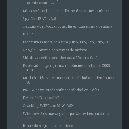
administrado...
Microsoft trabaja en el diseño de ratones multitác...
Spy-Net [RAT] v2.6
Terminator: Varias consolas en una misma ventana
KDE 4.3.2
Escritura remota con Vim (Http, Ftp, Scp, Sftp, Fe...
Google Chrome con temas de artistas
ShipIt ya recibe pedidos para Ubuntu 9.10
Publicado el programa del Encuentro Linux 2009
(Ch...
Mod LiquidFM - Aumentar la calidad añadiendo una
a...
PSP GO: explotada vulnerabilidad en 2 días
E-zine #4 DragonJAR
Cracking WIFI con MAC OSX
Windows 7 es más seguro que Snow Leopard (dice
un ...
Borrado seguro de archivos