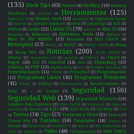
(135)
Hack Tips
(63)
Hacking
(19)
Hacked
(6)
Hacking
Herramientas
(125)
Hardware
(5)
HashCat
(1)
Humor Geek
(13)
Ingeniería Social
HighSecCON
(1)
Infografía
(1)
(5)
Internet Explorer
(3)
Java
(7)
JavaScript
(2)
Kali
(3)
Inj3ct0r
(1)
Linux OS
(79)
Leaks
(22)
Mac OS
(10)
KitPloit
(6)
LulzSec
(1)
Malaware Tools
(12)
Malaware
(3)
Magazine
(1)
Malware
(1)
Man in the Middle
(15)
Manuales
(3)
MD5 CRACK
(4)
Metasploit
(57)
MySQL
(6)
Nmap
MSSQL
(1)
MySQL CRACK
(1)
Noticias
(200)
(6)
Nmap NSE
(2)
NTLM CRACK
(1)
Ofuscar
(5)
OWASP
(3)
OpenSolaris OS
(1)
OpenSSL
(1)
ORACLE
(1)
Paper
(10)
PenTest
(14)
Phearking
(13)
PDF
(7)
Perl
(2)
PHP
(13)
Phishing
(3)
phpMyAdmin
(1)
PoC
(1)
Premios Bitacoras
(1)
Presentaciones
(11)
Programación
Privacidad
(2)
PRISM
(1)
Programas Linux
(41)
Programas Windows
(12)
(41)
Python
(5)
Reconocimiento
(5)
Pwned
(1)
Ransomware
(1)
Seguridad
(150)
Ruby
(2)
Scripts
(7)
s
(1)
Seguridad Web
(139)
Seguridad Wireless
(19)
Sensitive Data Exposure
(2)
SHA1 CRACK
(1)
Shellshock
(1)
Slides
(1)
SQLi
(19)
SQLi Tools
(7)
SQLMap
(2)
Spoofing
(1)
Spyware
(1)
SSH
Textos
(74)
Tips
(57)
Troyanos y Virus
(11)
Trucos
(7)
(1)
Turiales
(56)
Tutoriales
(18)
Trucos Win
(7)
Twitter
(1)
Ubuntu
(2)
Underc0de
(1)
UnderDOCS
(1)
Unlock
(1)
URL Redirection
(1)
Video
(48)
Web T00LZ
Virtualización
(2)
UXSS
(1)
vBulletin
(1)