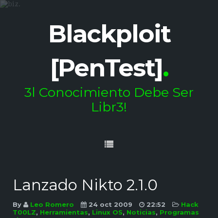
Blackploit
[PenTest]
.
3l Conocimiento Debe Ser
Libr3!
Lanzado Nikto 2.1.0
By
Leo Romero
24 oct 2009
22:52
Hack
T00LZ
,
Herramientas
,
Linux OS
,
Noticias
,
Programas