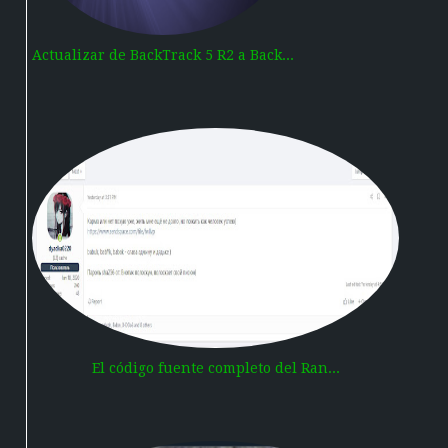
Actualizar de BackTrack 5 R2 a Back...
El código fuente completo del Ran...