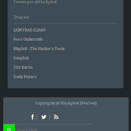
Tweets por @Blackploit
3nlaces:
[A]NTRAX-[L]ABS
Foro Underc0de
Kitploit - The Hacker's Tools
Sunploit
Th3 R4v3n
Daily Picture
Copyrights @ Blackploit [PenTest]