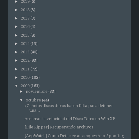
►
2019
(6)
►
2018
(8)
►
2017
(3)
►
2016
(5)
►
2015
(8)
►
2014
(15)
►
2013
(40)
►
2012
(93)
►
2011
(72)
►
2010
(195)
▼
2009
(163)
►
noviembre
(33)
▼
octubre
(44)
¿Cuántos discos duros hacen falta para detener
una...
Acelerar la velocidad del Disco Duro en Win XP
[File Ripper] Recuperando archivos
[ArpWatch] Como Detectectar ataques Arp-Spoofing