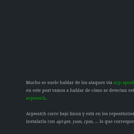
Mucho se suele hablar de los ataques vía
arp-spoof
en este post vamos a hablar de cómo se detectan es
arpwatch
.
Arpwatch corre bajo linux y está en los repositorio
instalarla con
apt-get
,
yum
,
rpm
, ... lo que correspo