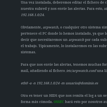
Una vez instalada, deberemos editar el fichero de 
nuestra subred y nos envíe las alertas. Para esto,
192.168.1.0/24
.
Obviamente,
arpwatch
, o cualquier otro sistema s
pertenece el PC donde lo hemos instalado, ya que 
decir que necesitaremos un
arpwatch
por cada subr
el trabajo. Típicamente, lo instalaremos en las su
sistemas.
Para que nos envíe las alertas, tenemos muchas fo
mail, añadiendo al fichero
/etc/arpwatch.conf
una lí
eth0 -a -n 192.168.1.0/24 -m
usuario@dominio.es
Otra es tener un HIDS que nos remita el log a un s
forma más cómoda.
OSSEC
hará esto por nosotros a