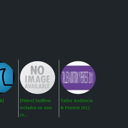
k]
[Video] Sniffear
Taller Auditoría
teclados en una
& Pentest 2011
re...