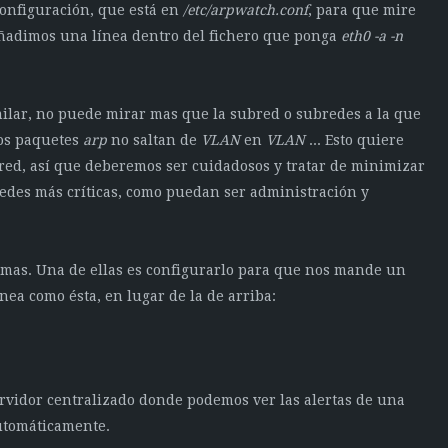
configuración, que está en
/etc/arpwatch.conf
, para que mire
 añadimos una línea dentro del fichero que ponga
eth0 -a -n
imilar, no puede mirar mas que la subred o subredes a la que
los paquetes
arp
no saltan de
VLAN
en
VLAN
... Esto quiere
ed, así que deberemos ser cuidadosos y tratar de minimizar
bredes más críticas, como puedan ser administración y
rmas. Una de ellas es configurarlo para que nos mande un
nea como ésta, en lugar de la de arriba:
ervidor centralizado donde podemos ver las alertas de una
utomáticamente.