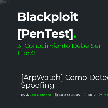
Blackploit
[PenTest]
.
3l Conocimiento Debe Ser
Libr3!
[ArpWatch] Como Detec
Spoofing
By
Leo Romero
30 oct 2009
18:17
Ma