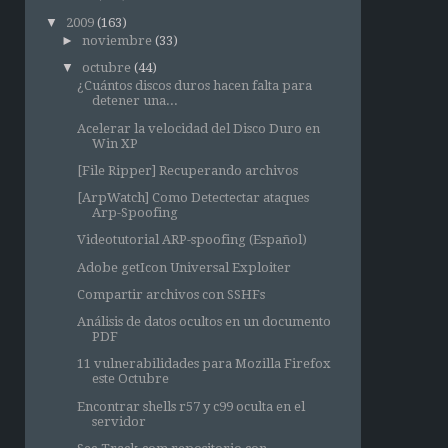
▼
2009
(163)
►
noviembre
(33)
▼
octubre
(44)
¿Cuántos discos duros hacen falta para
detener una...
Acelerar la velocidad del Disco Duro en
Win XP
[File Ripper] Recuperando archivos
[ArpWatch] Como Detectectar ataques
Arp-Spoofing
Videotutorial ARP-spoofing (Español)
Adobe getIcon Universal Exploiter
Compartir archivos con SSHFs
Análisis de datos ocultos en un documento
PDF
11 vulnerabilidades para Mozilla Firefox
este Octubre
Encontrar shells r57 y c99 oculta en el
servidor