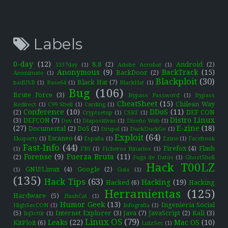
Labels
0-day
(12)
8.8
(2)
Android
(2)
1337day
(1)
Adobe Acrobat
(1)
Anonymous
(9)
BackTrack
(15)
BackDoor
(2)
Anonimato
(1)
Blackploit
(30)
Black Hat
(7)
badUSB
(1)
Base64
(1)
BlackHat
(1)
Bug
(106)
Brute Force
(3)
Bypass Password
(1)
Bypass
CheatSheet
(15)
Chilean Way
Redirect
(1)
C99 Shell
(1)
Carding
(1)
Conference
(10)
DDoS
(11)
(2)
DEF CON
Cryptsetup
(1)
CSRF
(1)
Distro Linux
(3)
DEFCON
(7)
Dev
(1)
Diapositivas
(1)
Diseño Web
(1)
(27)
E-zine
(18)
Documental
(2)
DoS
(2)
Drupal
(1)
DuckDuckGo
(1)
Exploit
(64)
Escaneo
(4)
Ekoparty
(1)
España
(1)
Ezine
(1)
Facebook
Fast-Info
(44)
Firefox
(4)
Flash
(1)
FBI
(1)
Ficheros Binarios
(1)
Forense
(9)
Fuerza Bruta
(11)
(2)
Fuga de Datos
(1)
GhostShell
Hack T00LZ
GNU/Linux
(4)
Google
(2)
(1)
Guía
(1)
(135)
Hack Tips
(63)
Hacking
(19)
Hacked
(6)
Hacking
Herramientas
(125)
Hardware
(5)
HashCat
(1)
Humor Geek
(13)
Ingeniería Social
HighSecCON
(1)
Infografía
(1)
(5)
Internet Explorer
(3)
Java
(7)
JavaScript
(2)
Kali
(3)
Inj3ct0r
(1)
Linux OS
(79)
Leaks
(22)
Mac OS
(10)
KitPloit
(6)
LulzSec
(1)