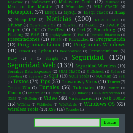
Malaware Tools
(12)
Malaware
(3)
Magazine
(1)
Malware
(1)
Man in the Middle
(15)
Manuales
(3)
MD5 CRACK
(4)
Metasploit
(57)
MySQL
(6)
Nmap
MSSQL
(1)
MySQL CRACK
(1)
Noticias
(200)
(6)
Nmap NSE
(2)
NTLM CRACK
(1)
Ofuscar
(5)
OWASP
(3)
OpenSolaris OS
(1)
OpenSSL
(1)
ORACLE
(1)
Paper
(10)
PenTest
(14)
Phearking
(13)
PDF
(7)
Perl
(2)
PHP
(13)
Phishing
(3)
phpMyAdmin
(1)
PoC
(1)
Premios Bitacoras
(1)
Presentaciones
(11)
Programación
Privacidad
(2)
PRISM
(1)
Programas Linux
(41)
Programas Windows
(12)
(41)
Python
(5)
Reconocimiento
(5)
Pwned
(1)
Ransomware
(1)
Seguridad
(150)
Ruby
(2)
Scripts
(7)
s
(1)
Seguridad Web
(139)
Seguridad Wireless
(19)
Sensitive Data Exposure
(2)
SHA1 CRACK
(1)
Shellshock
(1)
Slides
(1)
SQLi
(19)
SQLi Tools
(7)
SQLMap
(2)
Spoofing
(1)
Spyware
(1)
SSH
Textos
(74)
Tips
(57)
Troyanos y Virus
(11)
Trucos
(7)
(1)
Turiales
(56)
Tutoriales
(18)
Trucos Win
(7)
Twitter
(1)
Ubuntu
(2)
Underc0de
(1)
UnderDOCS
(1)
Unlock
(1)
URL Redirection
(1)
Video
(48)
Web T00LZ
Virtualización
(2)
UXSS
(1)
vBulletin
(1)
Windows OS
(65)
(16)
Wifislax
(1)
Wikileaks
(1)
WikiRebels
(1)
Wireless Tools
(13)
XSS
(16)
Youtube
(1)