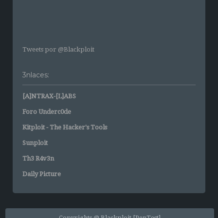
Tweets por @Blackploit
3nlaces:
[A]NTRAX-[L]ABS
Foro Underc0de
Kitploit - The Hacker's Tools
Sunploit
Th3 R4v3n
Daily Picture
Copyrights @ Blackploit [PenTest]