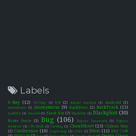
Labels
0-day
(12)
8.8
(2)
Android
(2)
1337day
(1)
Adobe Acrobat
(1)
Anonymous
(9)
BackTrack
(15)
BackDoor
(2)
Anonimato
(1)
Blackploit
(30)
Black Hat
(7)
badUSB
(1)
Base64
(1)
BlackHat
(1)
Bug
(106)
Brute Force
(3)
Bypass Password
(1)
Bypass
CheatSheet
(15)
Chilean Way
Redirect
(1)
C99 Shell
(1)
Carding
(1)
Conference
(10)
DDoS
(11)
(2)
DEF CON
Cryptsetup
(1)
CSRF
(1)
Distro Linux
(3)
DEFCON
(7)