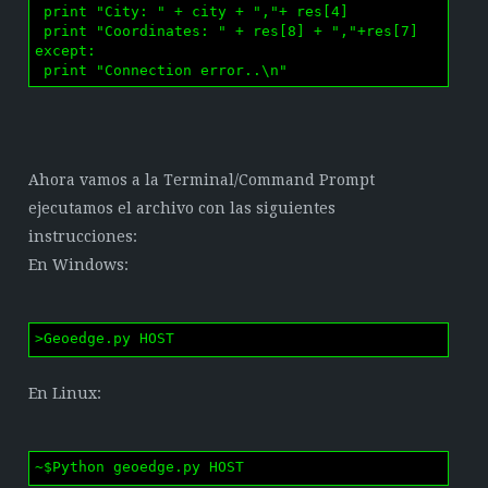
 print "City: " + city + ","+ res[4]

 print "Coordinates: " + res[8] + ","+res[7]

except:

 print "Connection error..\n"
Ahora vamos a la Terminal/Command Prompt
ejecutamos el archivo con las siguientes
instrucciones:
En Windows:
>Geoedge.py HOST
En Linux:
~$Python geoedge.py HOST