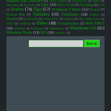
Sensitive Data Exposure
(2)
SHA1 CRACK
(1)
Shellshock
(1)
Slides
(1)
SQLi
(19)
SQLi Tools
(7)
SQLMap
(2)
Spoofing
(1)
Spyware
(1)
SSH
Textos
(74)
Tips
(57)
Troyanos y Virus
(11)
Trucos
(7)
(1)
Turiales
(56)
Tutoriales
(18)
Trucos Win
(7)
Twitter
(1)
Ubuntu
(2)
Underc0de
(1)
UnderDOCS
(1)
Unlock
(1)
URL Redirection
(1)
Video
(48)
Web T00LZ
Virtualización
(2)
UXSS
(1)
vBulletin
(1)
Windows OS
(65)
(16)
Wifislax
(1)
Wikileaks
(1)
WikiRebels
(1)
Wireless Tools
(13)
XSS
(16)
Youtube
(1)