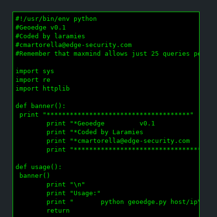
#!/usr/bin/env python

#Geoedge v0.1

#Coded by laramies

#
cmartorella@edge-security.com
#Remember that maxmind allows just 25 queries per da
import sys

import re

import httplib

def banner():

 print "*************************************"

        print "*Geoedge         v0.1               *
        print "*Coded by Laramies                  *
        print "*
cmartorella@edge-security.com
      *
        print "*************************************
def usage():

 banner()

        print "\n"

        print "Usage:"

        print "       python geoedge.py host/ip\n"

        return
