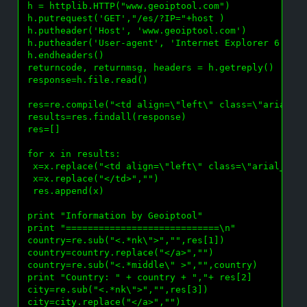
 h = httplib.HTTP("www.geoiptool.com")

 h.putrequest('GET',"/es/?IP="+host )

 h.putheader('Host', 'www.geoiptool.com')

 h.putheader('User-agent', 'Internet Explorer 6.0 ')
 h.endheaders()

 returncode, returnmsg, headers = h.getreply()

 response=h.file.read()

 res=re.compile("<td align=\"left\" class=\"arial_bo
 results=res.findall(response)

 res=[]

 for x in results:

  x=x.replace("<td align=\"left\" class=\"arial_bold
  x=x.replace("</td>","")

  res.append(x)

 print "Information by Geoiptool"

 print "============================\n"

 country=re.sub("<.*nk\">","",res[1])

 country=country.replace("</a>","")

 country=re.sub("<.*middle\" >","",country)

 print "Country: " + country + ","+ res[2]

 city=re.sub("<.*nk\">","",res[3])

 city=city.replace("</a>","")
