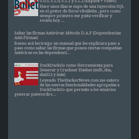
5.0.5, 5.1.0, 5.1.1 y 5.1.2 (Exploit + Video)
Hace unos días se supo de una Inyección SQL
en el gestor de foros vBulletin , pero como
siempre primero me gusta verificar y
recién hoy ...
Saltar las firmas Antivirus: Método D.A.F (Dependencias
Anti-Firmas)
Bueno acá les traigo un manual que les explicara paso a
paso como saltar las firmas que ponen ciertas compañías
Antivirus en las dependenci...
DuckDuckGo como Herramienta para
Generar y Crackear Hashes (md5, sha,
sha512 y más)
Leyendo TheHackerNews.com me entero
de las nuevas funcionalidades agregadas a
DuckDuckGo que permite a los usuarios
generar paswords s...