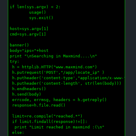
if len(sys.argv) < 2:

        usage()

        sys.exit()

host=sys.argv[1]

cmd=sys.argv[1]

banner()

body="ips="+host

print "\nSearching in Maxmind....\n"

try:

 h = httplib.HTTP("www.maxmind.com")

 h.putrequest('POST',"/app/locate_ip" )

 h.putheader('content-type',"application/x-www-form-
 h.putheader('content-length', str(len(body)))

 h.endheaders()

 h.send(body)

 errcode, errmsg, headers = h.getreply()

 response=h.file.read()

 limit=re.compile("reached.*")

 if limit.findall(response)!=[]:

  print "Limit reached in maxmind :(\n"

 else:
