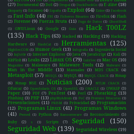
Dev
(1)
Diapositivas
(1)
Diseño Web
(1)
(27)
E-zine
(18)
Documental
(2)
DoS
(2)
Drupal
(1)
DuckDuckGo
(1)
Exploit
(64)
Escaneo
(4)
Ekoparty
(1)
España
(1)
Ezine
(1)
Facebook
Fast-Info
(44)
Firefox
(4)
Flash
(1)
FBI
(1)
Ficheros Binarios
(1)
Forense
(9)
Fuerza Bruta
(11)
(2)
Fuga de Datos
(1)
GhostShell
Hack T00LZ
GNU/Linux
(4)
Google
(2)
(1)
Guía
(1)
(135)
Hack Tips
(63)
Hacking
(19)
Hacked
(6)
Hacking
Herramientas
(125)
Hardware
(5)
HashCat
(1)
Humor Geek
(13)
Ingeniería Social
HighSecCON
(1)
Infografía
(1)
(5)
Internet Explorer
(3)
Java
(7)
JavaScript
(2)
Kali
(3)
Inj3ct0r
(1)
Linux OS
(79)
Leaks
(22)
Mac OS
(10)
KitPloit
(6)
LulzSec
(1)
Malaware Tools
(12)
Malaware
(3)
Magazine
(1)
Malware
(1)
Man in the Middle
(15)
Manuales
(3)
MD5 CRACK
(4)
Metasploit
(57)
MySQL
(6)
Nmap
MSSQL
(1)
MySQL CRACK
(1)
Noticias
(200)
(6)
Nmap NSE
(2)
NTLM CRACK
(1)
Ofuscar
(5)
OWASP
(3)
OpenSolaris OS
(1)
OpenSSL
(1)
ORACLE
(1)
Paper
(10)
PenTest
(14)
Phearking
(13)
PDF
(7)
Perl
(2)
PHP
(13)
Phishing
(3)
phpMyAdmin
(1)
PoC
(1)
Premios Bitacoras
(1)
Presentaciones
(11)
Programación
Privacidad
(2)
PRISM
(1)
Programas Linux
(41)
Programas Windows
(12)
(41)
Python
(5)
Reconocimiento
(5)
Pwned
(1)
Ransomware
(1)
Seguridad
(150)
Ruby
(2)
Scripts
(7)
s
(1)
Seguridad Web
(139)
Seguridad Wireless
(19)