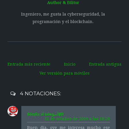
Author & Editor
Ingeniero, me gusta la cyberseguridad, la
programación y el blockchain.
Entrada más reciente
Inicio
Entrada antigua
Ver versión para móviles
4 NOTACIONES:
бōƞбз зЇ Ыѳᶃᴗΐʧʘ
31 de octubre de 2009 a las 18:26
Buen día, oye me interesa mucho ese