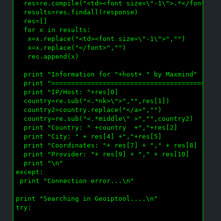
  res=re.compile("<td><font size=\"-1\">.*</font>")

  results=res.findall(response)

  res=[]

  for x in results:

   x=x.replace("<td><font size=\"-1\">","")

   x=x.replace("</font>","")

   res.append(x)

  print "Information for "+host+ " by Maxmind"

  print "===========================================
  print "IP/Host: "+res[0]

  country=re.sub("<.*nk>\">","",res[1])

  country2=country.replace("</a>","")

  country=re.sub("<.*middle\" >","",country2)

  print "Country: " +country  +","+res[2]

  print "City: " + res[4] +","+res[5]

  print "Coordinates: "+ res[7] + "," + res[8]

  print "Provider: "+ res[9] + "," + res[10]

  print "\n"

except:

 print "Connection error...\n"

print "Searching in Geoiptool....\n"

try:
