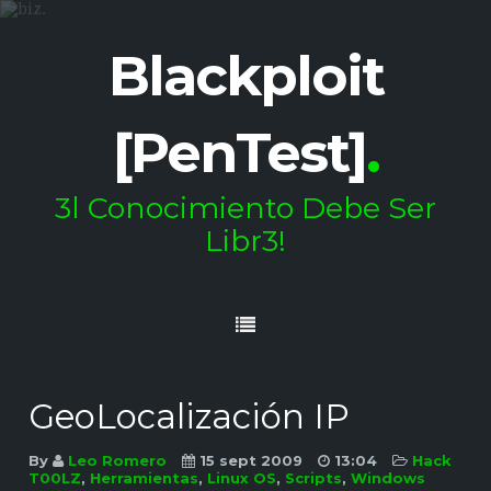
Blackploit
[PenTest]
.
3l Conocimiento Debe Ser
Libr3!
GeoLocalización IP
By
Leo Romero
15 sept 2009
13:04
Hack
T00LZ
,
Herramientas
,
Linux OS
,
Scripts
,
Windows