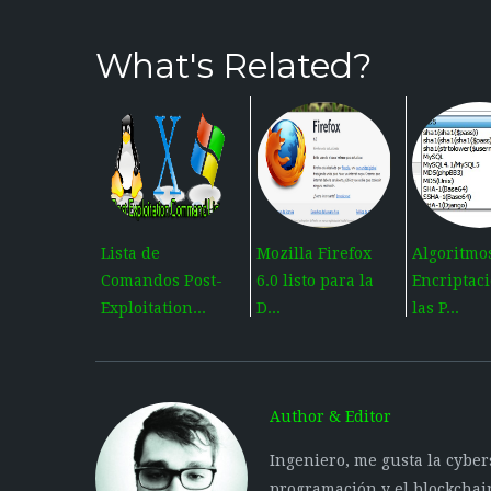
What's Related?
Lista de
Mozilla Firefox
Algoritmo
Comandos Post-
6.0 listo para la
Encriptac
Exploitation...
D...
las P...
Author & Editor
Ingeniero, me gusta la cyber
programación y el blockchai