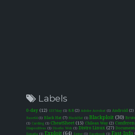
Labels
0-day
(12)
8.8
(2)
Android
(2)
1337day
(1)
Adobe Acrobat
(1)
Blackploit
(30)
Black Hat
(7)
Brut
Base64
(1)
BlackHat
(1)
CheatSheet
(15)
Conferen
Chilean Way
(2)
(1)
Carding
(1)
Distro Linux
(27)
Document
Diapositivas
(1)
Diseño Web
(1)
Exploit
(64)
Fast-Info
España
(1)
Ezine
(1)
Facebook
(1)