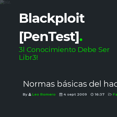
Blackploit
[PenTest]
.
3l Conocimiento Debe Ser
Libr3!
Normas básicas del ha
By
Leo Romero
4 sept 2009
16:37
Fa