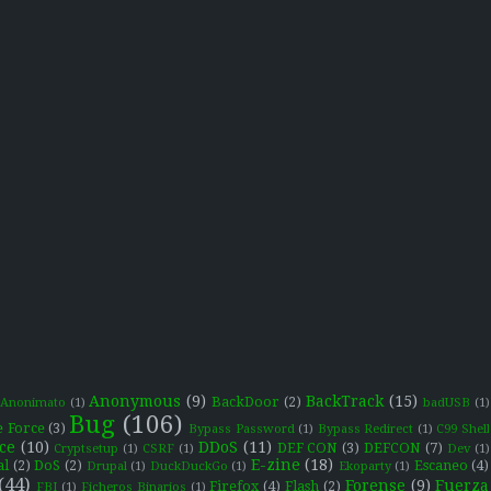
Anonymous
(9)
BackTrack
(15)
BackDoor
(2)
Anonimato
(1)
badUSB
(1)
Bug
(106)
e Force
(3)
Bypass Password
(1)
Bypass Redirect
(1)
C99 Shell
ce
(10)
DDoS
(11)
DEF CON
(3)
DEFCON
(7)
Cryptsetup
(1)
CSRF
(1)
Dev
(1)
E-zine
(18)
al
(2)
DoS
(2)
Escaneo
(4)
Drupal
(1)
DuckDuckGo
(1)
Ekoparty
(1)
(44)
Forense
(9)
Fuerza
Firefox
(4)
Flash
(2)
FBI
(1)
Ficheros Binarios
(1)