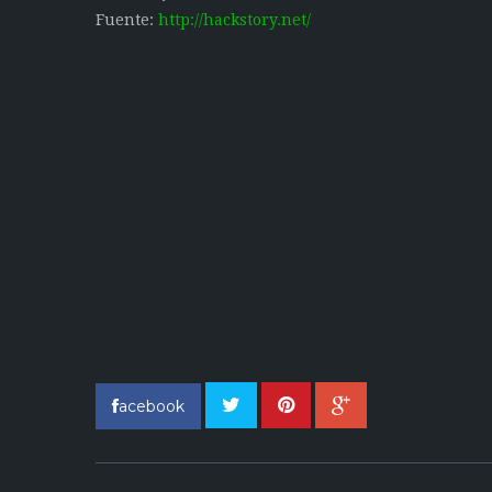
Fuente:
http://hackstory.net/
acebook