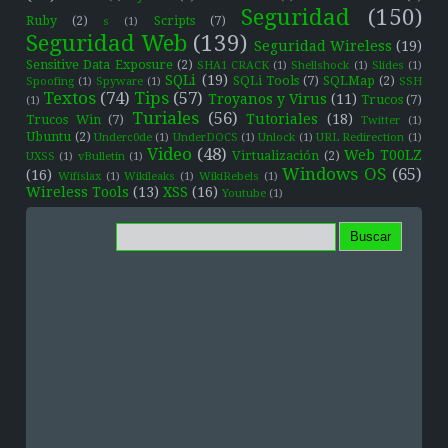
Seguridad
(150)
Ruby
(2)
Scripts
(7)
s
(1)
Seguridad Web
(139)
Seguridad Wireless
(19)
Sensitive Data Exposure
(2)
SHA1 CRACK
(1)
Shellshock
(1)
Slides
(1)
SQLi
(19)
SQLi Tools
(7)
SQLMap
(2)
Spoofing
(1)
Spyware
(1)
SSH
Textos
(74)
Tips
(57)
Troyanos y Virus
(11)
Trucos
(7)
(1)
Turiales
(56)
Tutoriales
(18)
Trucos Win
(7)
Twitter
(1)
Ubuntu
(2)
Underc0de
(1)
UnderDOCS
(1)
Unlock
(1)
URL Redirection
(1)
Video
(48)
Web T00LZ
Virtualización
(2)
UXSS
(1)
vBulletin
(1)
Windows OS
(65)
(16)
Wifislax
(1)
Wikileaks
(1)
WikiRebels
(1)
Wireless Tools
(13)
XSS
(16)
Youtube
(1)