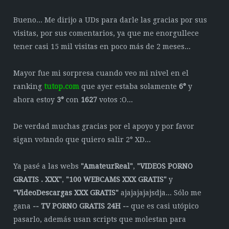
Bueno... Me dirijo a UDs para darle las gracias por sus
visitas, por sus comentarios, ya que me enorgullece
tener casi 15 mil visitas en poco más de 2 meses...
Mayor fue mi sorpresa cuando veo mi nivel en el
ranking
tutop.com
que ayer estaba solamente
6°
y
ahora estoy
3°
con
1627
votos :O...
De verdad muchas gracias por el apoyo y por favor
sigan votando que quiero salir 2° XD...
Ya pasé a las webs
"AmateurReal"
,
"VIDEOS PORNO
GRATIS . XXX"
,
"
100 WEBCAMS XXX GRATIS
"
y
"VideoDescargas XXX GRATIS"
ajajajajajsdja... Sólo me
gana
-- TV PORNO GRATIS 24H --
que es casi utópico
pasarlo, además usan scripts que molestan para