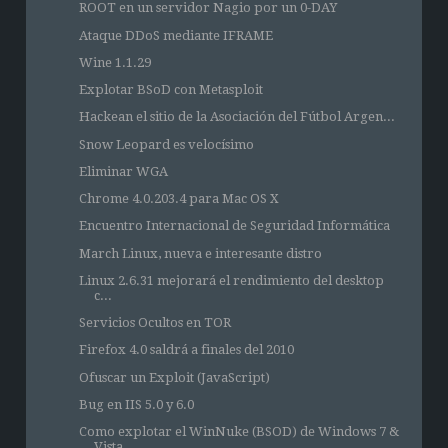
ROOT en un servidor Nagio por un 0-DAY
Ataque DDoS mediante IFRAME
Wine 1.1.29
Explotar BSoD con Metasploit
Hackean el sitio de la Asociación del Fútbol Argen...
Snow Leopard es velocísimo
Eliminar WGA
Chrome 4.0.203.4 para Mac OS X
Encuentro Internacional de Seguridad Informática
March Linux, nueva e interesante distro
Linux 2.6.31 mejorará el rendimiento del desktop
c...
Servicios Ocultos en TOR
Firefox 4.0 saldrá a finales del 2010
Ofuscar un Exploit (JavaScript)
Bug en IIS 5.0 y 6.0
Como explotar el WinNuke (BSOD) de Windows 7 &
Vista