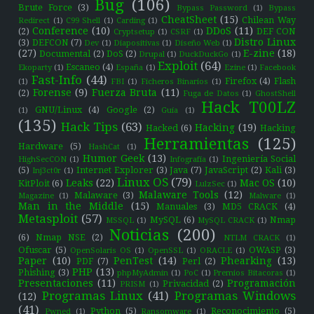
Bug
(106)
Brute Force
(3)
Bypass Password
(1)
Bypass
CheatSheet
(15)
Chilean Way
Redirect
(1)
C99 Shell
(1)
Carding
(1)
Conference
(10)
DDoS
(11)
(2)
DEF CON
Cryptsetup
(1)
CSRF
(1)
Distro Linux
(3)
DEFCON
(7)
Dev
(1)
Diapositivas
(1)
Diseño Web
(1)
(27)
E-zine
(18)
Documental
(2)
DoS
(2)
Drupal
(1)
DuckDuckGo
(1)
Exploit
(64)
Escaneo
(4)
Ekoparty
(1)
España
(1)
Ezine
(1)
Facebook
Fast-Info
(44)
Firefox
(4)
Flash
(1)
FBI
(1)
Ficheros Binarios
(1)
Forense
(9)
Fuerza Bruta
(11)
(2)
Fuga de Datos
(1)
GhostShell
Hack T00LZ
GNU/Linux
(4)
Google
(2)
(1)
Guía
(1)
(135)
Hack Tips
(63)
Hacking
(19)
Hacked
(6)
Hacking
Herramientas
(125)
Hardware
(5)
HashCat
(1)
Humor Geek
(13)
Ingeniería Social
HighSecCON
(1)
Infografía
(1)
(5)
Internet Explorer
(3)
Java
(7)
JavaScript
(2)
Kali
(3)
Inj3ct0r
(1)
Linux OS
(79)
Leaks
(22)
Mac OS
(10)
KitPloit
(6)
LulzSec
(1)
Malaware Tools
(12)
Malaware
(3)
Magazine
(1)
Malware
(1)
Man in the Middle
(15)
Manuales
(3)
MD5 CRACK
(4)
Metasploit
(57)
MySQL
(6)
Nmap
MSSQL
(1)
MySQL CRACK
(1)
Noticias
(200)
(6)
Nmap NSE
(2)
NTLM CRACK
(1)
Ofuscar
(5)
OWASP
(3)
OpenSolaris OS
(1)
OpenSSL
(1)
ORACLE
(1)
Paper
(10)
PenTest
(14)
Phearking
(13)
PDF
(7)
Perl
(2)
PHP
(13)
Phishing
(3)
phpMyAdmin
(1)
PoC
(1)
Premios Bitacoras
(1)
Presentaciones
(11)
Programación
Privacidad
(2)
PRISM
(1)
Programas Linux
(41)
Programas Windows
(12)
(41)
Python
(5)
Reconocimiento
(5)
Pwned
(1)
Ransomware
(1)