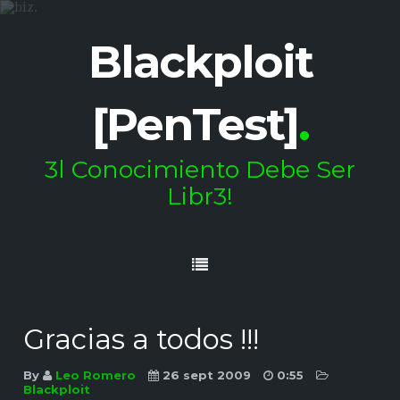
Blackploit
[PenTest]
.
3l Conocimiento Debe Ser
Libr3!
Gracias a todos !!!
By
Leo Romero
26 sept 2009
0:55
Blackploit