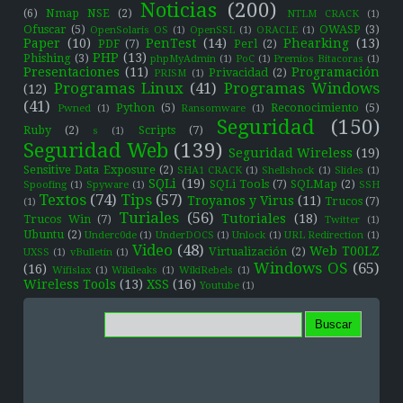
Noticias
(200)
(6)
Nmap NSE
(2)
NTLM CRACK
(1)
Ofuscar
(5)
OWASP
(3)
OpenSolaris OS
(1)
OpenSSL
(1)
ORACLE
(1)
Paper
(10)
PenTest
(14)
Phearking
(13)
PDF
(7)
Perl
(2)
PHP
(13)
Phishing
(3)
phpMyAdmin
(1)
PoC
(1)
Premios Bitacoras
(1)
Presentaciones
(11)
Programación
Privacidad
(2)
PRISM
(1)
Programas Linux
(41)
Programas Windows
(12)
(41)
Python
(5)
Reconocimiento
(5)
Pwned
(1)
Ransomware
(1)
Seguridad
(150)
Ruby
(2)
Scripts
(7)
s
(1)
Seguridad Web
(139)
Seguridad Wireless
(19)
Sensitive Data Exposure
(2)
SHA1 CRACK
(1)
Shellshock
(1)
Slides
(1)
SQLi
(19)
SQLi Tools
(7)
SQLMap
(2)
Spoofing
(1)
Spyware
(1)
SSH
Textos
(74)
Tips
(57)
Troyanos y Virus
(11)
Trucos
(7)
(1)
Turiales
(56)
Tutoriales
(18)
Trucos Win
(7)
Twitter
(1)
Ubuntu
(2)
Underc0de
(1)
UnderDOCS
(1)
Unlock
(1)
URL Redirection
(1)
Video
(48)
Web T00LZ
Virtualización
(2)
UXSS
(1)
vBulletin
(1)
Windows OS
(65)
(16)
Wifislax
(1)
Wikileaks
(1)
WikiRebels
(1)
Wireless Tools
(13)
XSS
(16)
Youtube
(1)