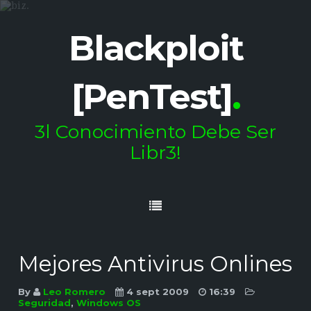
Blackploit
[PenTest]
.
3l Conocimiento Debe Ser
Libr3!
Mejores Antivirus Onlines
By
Leo Romero
4 sept 2009
16:39
Seguridad
,
Windows OS