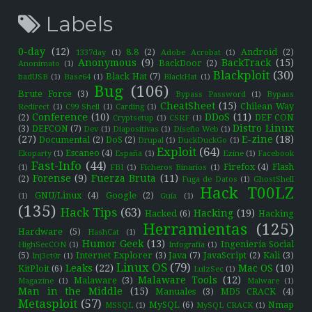
Labels
0-day
(12)
8.8
(2)
Android
(2)
1337day
(1)
Adobe Acrobat
(1)
Anonymous
(9)
BackTrack
(15)
BackDoor
(2)
Anonimato
(1)
Blackploit
(30)
Black Hat
(7)
badUSB
(1)
Base64
(1)
BlackHat
(1)
Bug
(106)
Brute Force
(3)
Bypass Password
(1)
Bypass
CheatSheet
(15)
Chilean Way
Redirect
(1)
C99 Shell
(1)
Carding
(1)
Conference
(10)
DDoS
(11)
(2)
DEF CON
Cryptsetup
(1)
CSRF
(1)
Distro Linux
(3)
DEFCON
(7)
Dev
(1)
Diapositivas
(1)
Diseño Web
(1)
(27)
E-zine
(18)
Documental
(2)
DoS
(2)
Drupal
(1)
DuckDuckGo
(1)
Exploit
(64)
Escaneo
(4)
Ekoparty
(1)
España
(1)
Ezine
(1)
Facebook
Fast-Info
(44)
Firefox
(4)
Flash
(1)
FBI
(1)
Ficheros Binarios
(1)
Forense
(9)
Fuerza Bruta
(11)
(2)
Fuga de Datos
(1)
GhostShell
Hack T00LZ
GNU/Linux
(4)
Google
(2)
(1)
Guía
(1)
(135)
Hack Tips
(63)
Hacking
(19)
Hacked
(6)
Hacking
Herramientas
(125)
Hardware
(5)
HashCat
(1)
Humor Geek
(13)
Ingeniería Social
HighSecCON
(1)
Infografía
(1)
(5)
Internet Explorer
(3)
Java
(7)
JavaScript
(2)
Kali
(3)
Inj3ct0r
(1)
Linux OS
(79)
Leaks
(22)
Mac OS
(10)
KitPloit
(6)
LulzSec
(1)
Malaware Tools
(12)
Malaware
(3)
Magazine
(1)
Malware
(1)
Man in the Middle
(15)
Manuales
(3)
MD5 CRACK
(4)
Metasploit
(57)
MySQL
(6)
Nmap
MSSQL
(1)
MySQL CRACK
(1)